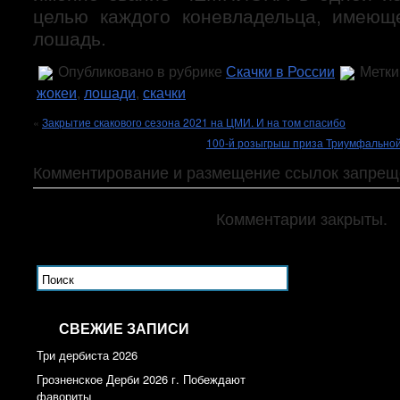
целью каждого коневладельца, имеющ
лошадь.
Опубликовано в рубрике
Cкачки в России
Метки
жокеи
,
лошади
,
скачки
«
Закрытие скакового сезона 2021 на ЦМИ. И на том спасибо
100-й розыгрыш приза Триумфальной
Комментирование и размещение ссылок запрещ
Комментарии закрыты.
СВЕЖИЕ ЗАПИСИ
Три дербиста 2026
Грозненское Дерби 2026 г. Побеждают
фавориты