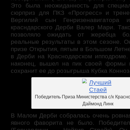
Это была неожиданность для специа
сюрприз для ПКЗ «Прогресс» и трене
Вергилий сын Генризенавигатора и
красндарского Дерби Валер Мари. Та
позволяло ожидать от жеребца бо
реальные результаты в этом сезоне. О
призе Открытия, пятым в Большом Летн
в Дерби на Краснодарском ипподроме.
наконец, вышел на пик своей формы 
сохранит ее до розыгрыша Кубка Конноз
Победитель Приза Министерства с/х Красн
Даймонд Линк
В Малом Дерби собралась очень ровная
явного фаворита не было. Победите
(Бернардини – Нэйтив Страйк). О