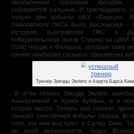
миллионным призовым фондом, к
собираются сильные. И претендовать н
только две кобылы КФХ «Барсук». В
Павловского ОКСа была ростовская о
История, выигравшая ОКС и Де
победительница приза Струны на ЦМИ Ф
Поло Чардж и Фалерна, которых тоже м
группе наиболее сильных трехлетних ко
Тренер Звезды Эклипс и Азарта Барса Кам
В этом сезоне Звезда Эклипс выигра
Аналогичной и Краса Кубани, а в пр
второе место. Теперь она сможет прет
лучшей трехлетней кобылы сезона. Все
того, как она выступит в Супер Оксе. Т
по всей вероятности, будут Всерос