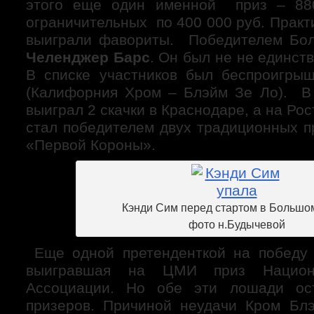
этого еще один именной приз – 88
ограничительных по 400 000 руб. Практ
выиграли фавориты. Победителем Бол
Челенджер Барс
. Он был не не единс
В списке участников был беспроигр
(Калифорния Хром – Блэйм Зе Ло). В
выиграл 2 скачки в Краснодаре, а на Ро
стал победителем двух традиционных п
«Первой Короны».
Кэнди Сим перед стартом в Большо
фото н.Будычевой
Еще одной претенденткой на побед
выигравшая на ЦМИ приз Национа
Ассоциации. Но обе эти лошади ос
призеров. Причиной неудачи Кром Блэ