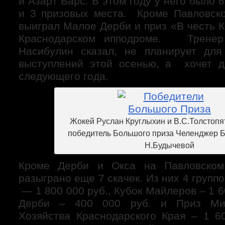
и Азарт Барс. В этом году у него было 
и 3 призовых места. Кроме Павловск
выиграл Малое Дерби и приз «В честь 
Краснодарском ипподроме. Тренер
Насибулин сказал, не планирует для
выступлений этой осенью, а хочет д
следующего года.
Жокей Руслан Круглыхин и В.С.Толстопя
победитель Большого приза Челендже
Н.Будычевой
Кроме Дерби и Окса на Павловском
разыграно еще 7 скачек. Из них 4 групп
— 1 800 000 руб., Кубок Майлеров – 1 6
Дерби – 400 000 руб. и Приз Мин
Хозяйства Краснодарского Края – 1 6