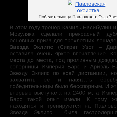
Победительница Павловского Окса Зве
В этом году тренер Камиль Насибулин и
Мозуляка сделали прекрасный дуб
основных приза для трехлетних лошаде
Звезда Эклипс
(Сикрет Уэст – Дарн
оставила очень яркое впечатление. 
места до места, под проливным дожде
соперницы Империя Барс и Ариэль Ба
Звезду Эклипс по всей дистанции, н
захватить ее и навязать борьбу
победительницы было бесспорным. И эт
впервые выступала на 2400 м, а Импе
Барс такой опыт имели. К тому же
находятся и тренируются на Павловс
Звезда Эклипс была гастролерше