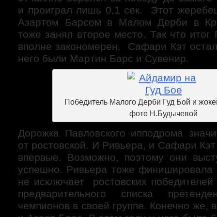
и проиграл лишь 0,1 сек. Этот жеребе
Азартом Барсом в Малом Дерби в Кра
тоже занял второе место. Так что итог
вполне закономерен. Сафари Кэт остал
него были Мартин Барс и Сувенир.
Победитель Малого Дерби Гуд Бой и жок
фото Н.Будычевой
Дорожка Павловского ипподрома значи
от ростовской. И Ривьера, и Сафари Кэт
впервые. Возможно, поэтому они выс
успешно. Ривьера тоже финишировала п
не исключает ростовских победителей 
предварительного списка претенд
чемпионов в своей группе. Конечно же, 