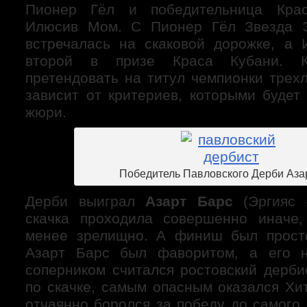
Пионер Гёл и победительница Крас
Илюсив Мом. С Пионер Гёл Звезда Э
встречалась на скаковой дорожке, а
второй в призе Краса Кубани. 
претендовать на титул чемпионки трех
зависит от критериев, которыми будет
жюри.
Победитель Павловского Дерби Аза
Дерби выиграл
Азарт Барс
(Эргияс 
скачка проходила совершенно иначе
менее зрелищно. А финиш был прост
Азарт Барс был фаворитом, а его 
соперником считался ростовский дерби
по скачке, самым опасным оказался Хи
отчаянно боролся за победу до самого