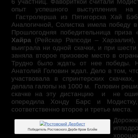
6 участниц. Фавориткой считали Модис
опыт успешного выступления на 
Гастролерша из Пятигорска Хай Бэб
Аналогичной, Солистка имела победу в
Прошлогодняя победительница приза 
Хайра
(Рейскар Рапсоди – Харзалия),
выиграла ни одной скачки, и при шести
заняла второе призовое место в огран
Трудно было ждать от нее победы. 
Анатолий Головин ждал. Дело в том, чт
участвовала в спринтерских скачках
делала галопы на 1000 м. Головин реши
скачке на эту дистанцию и не оши
опередила Хонду Барс и Модистку,
соответственно второе и третье места.
Дорож
иппод
Победитель Ростовского Дерби Кром Блэйм
хорошей