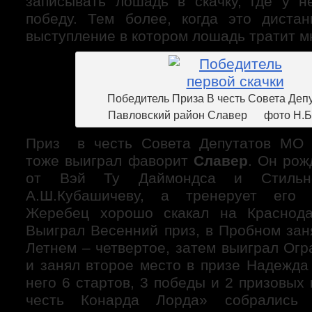
записывать лошадь в скачку, где у 
победу. Тем более, когда это диста
выступление в котором лошадь тратит м
Победитель Приза В честь Совета Деп
Павловский район Славер фото Н.Б
Приз в честь Совета Депутатов МО 
тоже выиграл фаворит
Славер
. Он рож
от Вэй Ту Даймондса и Стильно
А.Ш.Кубашичеву, а тренерует его 
Жеребец хорошо скакал на Краснода
Выиграл Весенний приз, в Пробном зан
Летнем – четвертое, затем выиграл Ог
и занял второе место в призе Надежда
него 6 стартов, 3 победы и 2 призовых 
честь Конарда Лорда» собрались