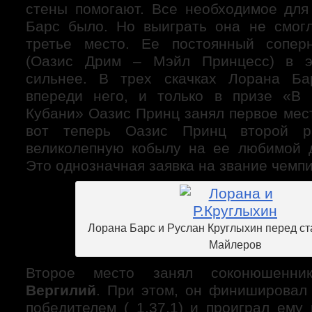
стены помогают. Все необходимое дл
Барс было. Но выиграть она не смог
третье место. Ее постоянный сопе
(Оазис Дрим – Мэйл Принцесс) в э
сильнее. В трех скачках Лорана Б
впереди него, и только в призе «В 
Кубани» Оазис Принц занял первое мест
вот теперь Оазис Принц второй р
великолепную кобылу на ее любимой 
Это однозначная заявка на звание чемп
Лорана Барс и Руслан Круглыхин перед ст
Майлеров
Второе место занял соконюшенни
Вергилий
. При этом, он финишировал 
победителем ( 1.37,1) и проиграл ему