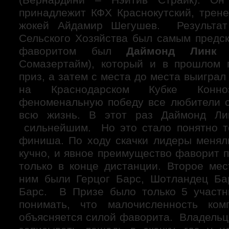
принадлежит КФХ Краснокутский, трене
жокей Айдамир Шегушев. Результат
Сельского Хозяйства был самым предс
фаворитом был
Даймонд Лин
Сомазертайм), который и в прошлом 
приз, а затем с места до места выигр
на Краснодарском Кубке Конноз
феноменальную победу все любители с
всю жизнь. В этот раз Даймонд Ли
сильнейшим. Но это стало понятно т
финиша. По ходу скачки лидеры менял
кучно, и явное преимущество фаворит 
только в конце дистанции. Второе мес
ним были Герцог Барс, Шотландец Ба
Барс. В Призе было только 5 участн
понимать, что малочисленность ко
объясняется силой фаворита. Владельц