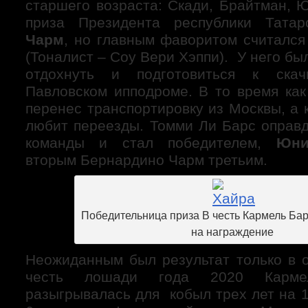
старшего возраста: Скади, Брайтман, 
приза Президента республики Тата
Чарм
, но главным фаворитом считал
(Тоналист – Соу Вери Хэппи). У него б
отдохнуть и подготовиться к скач
Павловском ипподроме. В то время ка
перенес транспортировку из Москвы, а к
любит переезды. Томми Ли Барс оправ
команды и стал победителем,
Юни
вторым Бернардино Чарм третьим.
Победительница приза В честь Кармель Ба
на награждение
Неожиданным был результат только в 
честь лошади года 2020 Карме
разыгрывалась для кобыл трех лет на 