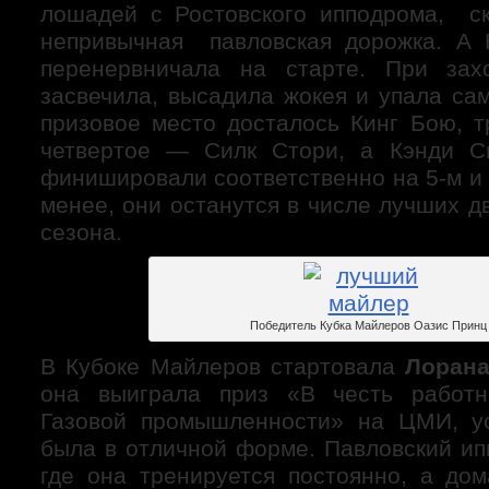
лошадей с Ростовского ипподрома, ск
непривычная павловская дорожка. А 
перенервничала на старте. При за
засвечила, высадила жокея и упала сам
призовое место досталось Кинг Бою, 
четвертое — Силк Стори, а Кэнди 
финишировали соответственно на 5-м и 
менее, они останутся в числе лучших 
сезона.
Победитель Кубка Майлеров Оазис Принц
В Кубоке Майлеров стартовала
Лорана
она выиграла приз «В честь работ
Газовой промышленности» на ЦМИ, ус
была в отличной форме. Павловский ип
где она тренируется постоянно, а дом