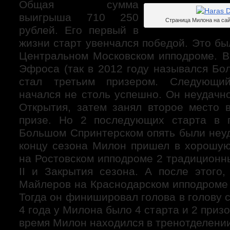
Общая сумма
выигрыша 710 250
Страница Милона на сай
рублей. Его первый в
жизни старт увенчался победой. Это б
Центральном Московском ипподроме. В
Эфроса (так в 2012 году назывался Бо
стал третьим призером. Следующи
начался не столь успешно. Он неудачн
Открытия, затем занял второе место
призе. Но 2 последующих старта в 
Большом Спринтерском опять были неуд
концу сезона Милон пришел в хорошу
на Ростовском ипподроме 2 традиционн
II и Закрытия сезона. А после этого,
Майлеров на Краснодарском ипподроме 
Тогда он финишировал голова в голову 
4 года у Милона было 4 старта и 2 приз
время Милон находился в тренотделении