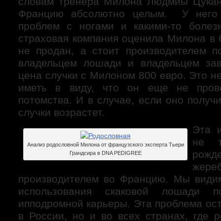
словам тренера Милона Людмиы Цукан
Францию абсолютно целым. У него 
проблем с ногами и какими-то болез
страховая компания оценила Милона в 
не продан, а стоит производителем п
владельцем лошади и владельцем зав
цена случки с Милоном 800 евро. Это не
иметь в виду, что он еще не пров
потомства. И в случае, если оно получ
случки возрастет.
Эта 
не т
Анализ родословной Милона от французского эксперта Тьери
рожд
Грандсира в DNA PEDIGREE
жер
производителем во Францию. Мы види
использования скаковой лошади п
ипподромной карьеры. Эта проблема ост
в России, но и во всех странах, где 