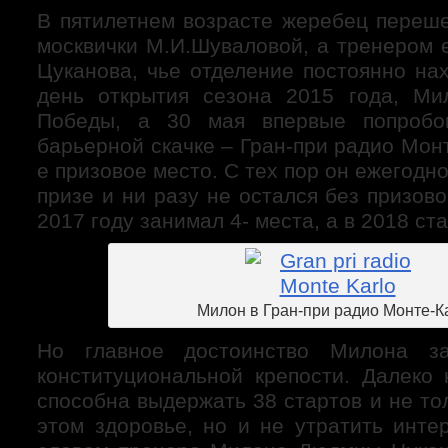
В пятилетнем возрасте жеребец переше
москвички М.И.Шуваловой, а тренером 
Цуканова, чье отделение постоянно на
день открытия сезона 2015 года, Ми
Победы, а 30 мая впервые попробо
барьерной скачке – Гран-при радио Монт
е призовое место. С тех пор он ежегодн
призе и ни разу не остался без призово
2017 году занимал 4- места, а в 2018 ст
Милон в Гран-при радио Монте-К
Но главное достоинство Милона за
конституциональной крепости. Далеко
способна выдержать 38 стартов и не то
этом здоровье, но и не утратить инте