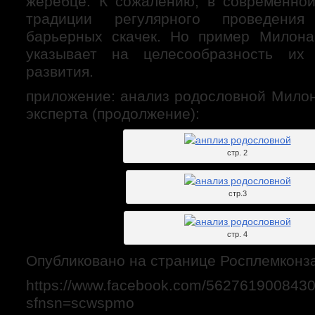
жеребце. К сожалению, в современно
традиции регулярного проведения
барьерных скачек. Но пример Милона
указывает на целесообразность их
развития.
приложение: анализ родословной Милон
эксперта (продолжение):
стр. 2
стр.3
стр. 4
Опубликовано на странице Росплемконз
https://www.facebook.com/562761900843
sfnsn=scwspmo