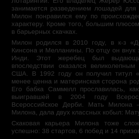
Лотарингии. Его владелец Жерер Юссо
занимается разведением лошадей для 
Милон понравился ему по происхожде
характеру. Кроме того, большим плюсо
в барьерных скачках.
Милон родился в 2010 году, в к-з «
Кинсона и Мелланины. По отцу он внук
Инди. Этот жеребец был выдающи
впоследствии оказался великолепным
США. В 1992 году он получил титул 
менее ценна и материнская сторона ро
Его бабка Саммелл прославилась, ка
выигравшей в 2004 году Всеро
Всероссийское Дерби. Мать Милона
Милона, дала двух классных кобыл: Мат
Скаковая карьера Милона тоже слож
успешно: 38 стартов, 6 побед и 14 призо