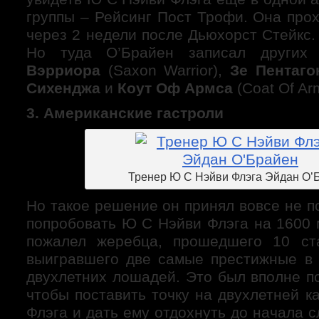
группы – Рейсинг Пост Трофи. Она про
через 2 недели после Дьюхорст Стейкс.
Но туда О’Брайен записал други
Вэрриора
(Saxon Warrior),
Зе Пентаго
Сихенджа
и
Коут Оф Армс
a
(Сoat Of Ar
3. Американские гастроли
Тренер Ю С Нэйви Флэга Эйдан О’
Но такое решение он принял вовсе не по
попробовать Ю С Нэйви Флэга на 1600 м
пожалел жеребца, прошедшего 10 ст
выигравшего две самые престижные в 
двухлетних лошадей. Это был вполне п
чтобы поставить точку на двухлетней 
Флэга и дать ему отдохнуть до начала 