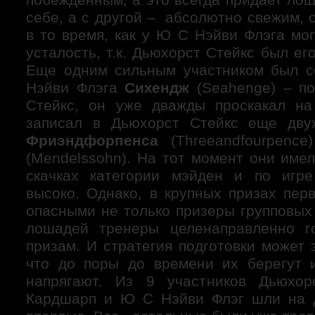
себе, а с другой – абсолютно свежим,
в то время, как у Ю С Нэйви Флэга мо
усталость, т.к. Дьюхорст Стейкс был ег
Еще одним сильным участником был 
Нэйви Флэга
Сихендж
(Seahenge) – п
Стейкс, он уже дважды проскакал на
записал в Дьюхорст Стейкс еще дву
Фриэндфорпенса
(Threeandfourpenc
(Mendelssohn). На тот момент они име
скачках категории мэйден и по игре
высоко. Однако, в крупных призах пер
опасными не только призеры групповых
лошадей тренеры целенаправленно г
призам. И стратегия подготовки может 
что до поры до времени их берегут
напрягают. Из 9 участников Дьюхор
Кардшарп и Ю С Нэйви Флэг шли на 