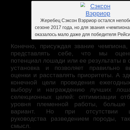
Жеребец Сэксон Вэрриор остался непо
сезоне 2017 года, но для звания «чемпиона
оказалось мало даже для победителя Рейс
Конечно, присуждая звание чемпиона,
представлять себе, что мы оцен
потенциал лошади или ее результаты в 
установка и позволяет правильно в
оценки и расставлять приоритеты. А зд
конечной цели проведения ежегодны
выбору и награждению лучших лоша
селекционных целей: оптимизации от
уровня племенной работы, больше 
вариант. Но при отсутствии цен
руководства разведением породы, та
смысл.