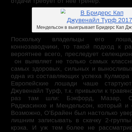
отдачи требует от нее тренер.
Мендельсон в выигрывает Бридерс Кап Д
Поскольку владельцы его лоша
коннозаводчики, то такой подход к р
вероятнее всего, преследует селекцио
он выявляет не только самых классн
самых здоровых, сильных и выносливых
одна из составляющих успеха Кулмора 
Европейские лошади чаше стартую
Джувенайл Турф, т.к. привыкли к травян
раз там шли: Бэкфорд, Мазар, 
Раджасинхе и Мендельсон, который и 
Возможно, О’Брайен был настолько увер
лишним записывать в скачку 2-группы
крэка. И уж тем более не рассматри