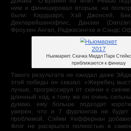
Донака O‘Брайен на Флит Ревью подт
ним и финишировал вторым, на полкор
были: Кардшарп, Хэй Джонсей, Бек
Декларейшенофпис, Данзан (Danzan
Фроузен Ангел, Раджасингхе и Сэндс О
Ньюмаркет. Скачка Миддл Парк Стейк
приближаются к финишу
Такого результата не ожидал даже Эйд
этой победы он сказал: «Жеребец выст
лучше, прогрессируя от скачки к скачк
длинный ход, к тому же он очень сильн
думаю, ему больше подходят коротк
уверен, что и 7 фурлонгов не будет
проблемой. Сэйми Хеффернан добави
Флэг не раскрылся полностью в само