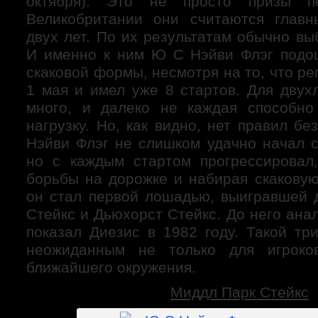
октября). Это не просто призы п
Великобритании они считаются глав
двух лет. По их результатам обычно в
И именно к ним Ю С Нэйви Флэг подо
скаковой формы, несмотря на то, что ре
1 мая и имел уже 8 стартов. Для двух
много, и далеко не каждая способно
нагрузку. Но, как видно, нет правил б
Нэйви Флэг не слишком удачно начал с
но с каждым стартом прогрессировал
борьбы на дорожке и набирая скаковую
он стал первой лошадью, выигравшей 
Стейкс и Дьюхорст Стейкс. До него ана
показал Диезис в 1982 году. Такой т
неожиданным не только для игроко
ближайшего окружения.
Миддл Парк Стейкс