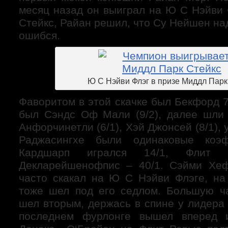
месяц назад он выиграл на Ю С Нэйви 
Стейкс, Райан решил, что Су Нейшен на
ошибся.
Ю С Нэйви Флэг в призе Миддл Парк
Фаворитом в этой скачке был Бекфорд 7
был Сэндс Оф Мали (9/2), далее шли 
Анфорчинетли (6/1), Хэй Джонсей (8/1),
Раджасингхе были одинаковые коэф
Кардшарп игрался 14/1, Флит 
Декларейшенофпис – 40/1. Сэйми Хе
часто скакал на Ю С Нэйви Флэге, на
тоже шел под его седлом. Большую ч
шел вторым, держась в спине у лидера
последнем фурлонге вышел вперед и