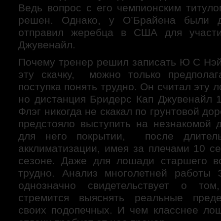
Ведь вопрос с его чемпионским титуло
решен. Однако, у О’Брайена были 
отправил жеребца в США для участ
Джувенайл.
Почему тренер решил записать Ю С Нэй
эту скачку, можно только предполаг
поступка понять трудно. Он считал эту 
но дистанция Бридерс Кап Джувенайл 
Флэг никогда не скакал по грунтовой до
предстояло выступить на незнакомой 
для него покрытии, после длитель
акклиматизации, имея за плечами 10 с
сезоне. Даже для лошади старшего в
трудно. Анализ многолетней работы 
однозначно свидетельствует о том
стремится выяснять реальные пред
своих подопечных. И чем класснее ло