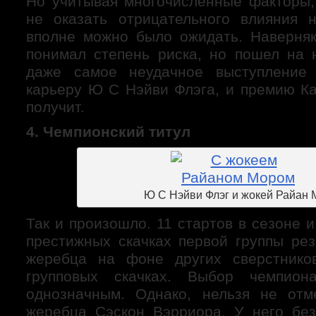
Но учитывая многочисленные факторы,
не оказать отрицательного влияния н
вполне можно было ожидать. Наверня
понимал степень риска, но пошел на н
даже самое неудачное выступление
карьеру Ю С Нэйви Флэга, и премию Ка
получит.
4. Чемпионский титул
Ю С Нэйви Флэг и жокей Райан 
Так и произошло. 11 стартов в сезоне 
престижных скачках первой группы рез
жеребца на фоне других сверстнико
групповых скачках. Выбор чемпио
однозначным. Однако, нельзя не отм
жеребца Сэскон Вэрриора. У него без