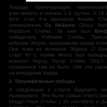
Лошади, претендующие чемпионски
участвовать в скачках 1-й группы. И 13
Флэг стал 4-м призером Фоникс Сте
сокоюшенник
Су Нейшен
(Sioux Nati
Норфолк Стейкс. За ним был
Бек
победитель Рэйлвей Стейкс. Треть
кобылка Эктрис, выигравшая перед этим 
Она тоже из конюшни Эйдена О’ Бр
старт Ю С Нэйви Флэга был победны
выиграл Раунд Тауэр Стейкс (3гр.).
соперников там не было. Обе эти скач
на ипподроме Карра.
2. Триумфальные победы
А следующие 2 старта будущего че
Ньюмаркете. Это были самые ответстве
Миддл Парк Стейкс ( 30 сентября) и Д