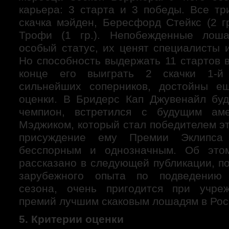
карьера: 3 старта и 3 победы. Все тр
скачка мэйден, Бересфорд Стейкс (2 г
Трофи (1 гр.). Непобежденные лош
особый статус, их ценят специалисты 
Но способность выдержать 11 стартов 
конце его выиграть 2 скачки 1-й 
сильнейших соперников, достойны е
оценки. В Бридерс Кап Джувенайл бу
чемпион, встретился с будущим ам
Мэджиком, который стал победителем эт
присуждение ему Премии Эклипса
бесспорным и однозначным. Об это
рассказано в следующей публикации, п
зарубежного опыта по подведению 
сезона, очень пригодится при учре
премий лучшим скаковым лошадям в Рос
5. Критерии оценки