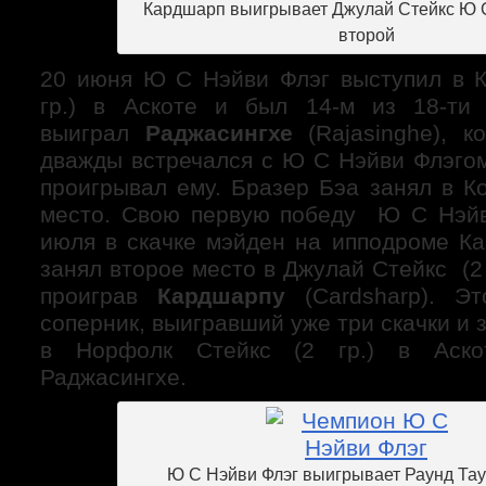
Кардшарп выигрывает Джулай Стейкс Ю 
второй
20 июня Ю С Нэйви Флэг выступил в К
гр.) в Аскоте и был 14-м из 18-ти 
выиграл
Раджасингхе
(Rajasinghe), к
дважды встречался с Ю С Нэйви Флэгом
проигрывал ему. Бразер Бэа занял в К
место. Свою первую победу Ю С Нэйв
июля в скачке мэйден на ипподроме Ка
занял второе место в Джулай Стейкс (2 
проиграв
Кардшарпу
(Cardsharp). Э
соперник, выигравший уже три скачки и 
в Норфолк Стейкс (2 гр.) в Аско
Раджасингхе.
Ю С Нэйви Флэг выигрывает Раунд Тау