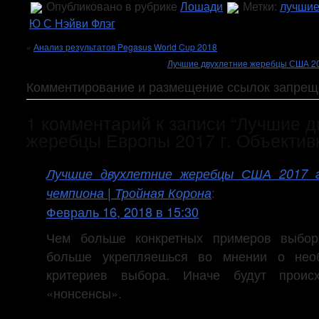
Опубликовано в рубрике
Лошади
Метки:
лучшие
Ю С Нэйви Флэг
«
Анализ результатов Pegasus World Cup 2018
Лучшие двухлетние жеребцы США 201
Комментирование и размещение ссылок запрещ
1 комментарий к записи “Лучшие д
жеребцы Европы 2017 г. Объектив
Лучшие двухлетние жеребцы США 2017 г
:
чемпиона | Тройная Корона
Февраль 16, 2018 в 15:30
Чем больше конкретных примеров выбор
больше укрепляешься во мнении о необ
критериев выбора. Иначе будут проис
«нонсенсы».