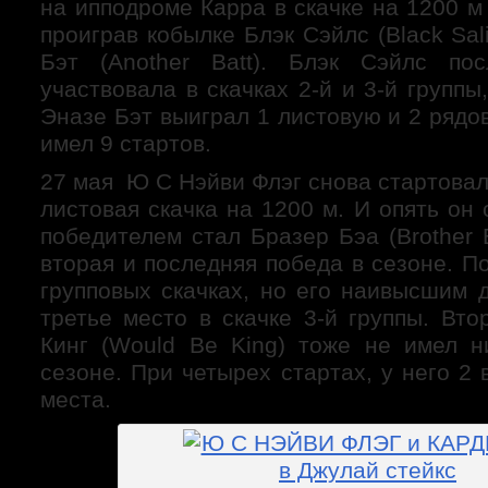
на ипподроме Карра в скачке на 1200 м 
проиграв кобылке Блэк Сэйлс (Black Sal
Бэт (Another Batt). Блэк Сэйлс по
участвовала в скачках 2-й и 3-й группы
Эназе Бэт выиграл 1 листовую и 2 рядов
имел 9 стартов.
27 мая Ю С Нэйви Флэг снова стартовал
листовая скачка на 1200 м. И опять он 
победителем стал Бразер Бэа (Brother 
вторая и последняя победа в сезоне. П
групповых скачках, но его наивысшим 
третье место в скачке 3-й группы. Вт
Кинг (Would Be King) тоже не имел 
сезоне. При четырех стартах, у него 2 
места.