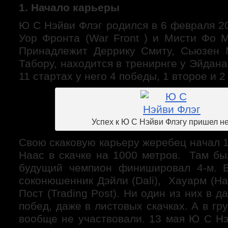
1. Начало карьеры
Ю С Нэйви Флэг родился в 6 февраля 2
Уор Фронта (War Front ) и Мисти Фо М
Принадлежит Деррику Смиту, Сьюзен
Табору, находится в тренирнге у Эйда
11 стартах у него 4 победы, 1 второе и 2
Успех к Ю С Нэйви Флэгу пришел не
Свою скаковую карьеру жеребец начал 
Наас в скачке на 1000 метров. Там бы
будущий чемпион финишировал 4-м. В
соконюшенник Дэйли (Dali), Хауарм (H
Пост (Trading Post). Ни один из них в 
побед, даже в листовых скачках. А в гр
вообще не участвовали. 13 мая Ю С Нэ