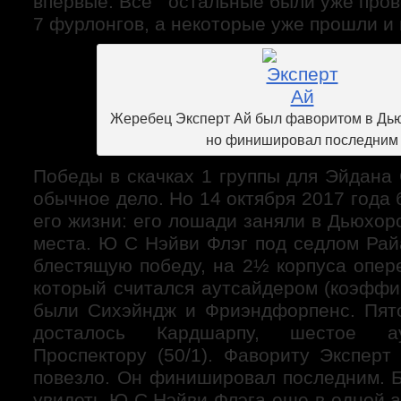
впервые. Все остальные были уже пров
7 фурлонгов, а некоторые уже прошли и
Жеребец Эксперт Ай был фаворитом в Дью
но финишировал последним
Победы в скачках 1 группы для Эйдана
обычное дело. Но 14 октября 2017 года
его жизни: его лошади заняли в Дьюхор
места. Ю С Нэйви Флэг под седлом Ра
блестящую победу, на 2½ корпуса опер
который считался аутсайдером (коэффи
были Сихэйндж и Фриэндфорпенс. Пят
досталось Кардшарпу, шестое ау
Проспектору (50/1). Фавориту Эксперт
повезло. Он финишировал последним. 
увидеть Ю С Нэйви Флэга еще в одной а