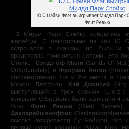
Ю С Нэйви Флэг выигрывает Миддл Парк С
Флит Ревью
В Миддл Парк Стейкс собрались лу
жеребцы. С некоторыми из них Ю С
встречался в скачках, но были и 
предстояло помериться силами. Это по
Стейкс
Сэндз оф Мали
(Sands Of Mali
Unfortunately) и
Фроузен Ангел
(Frozen
соответственно 1-е и 2-е места в при
Мезон- Лаффите,
Хэй Джонсей
(Hey 
выступивший в трех скачках (1-е,2-е
конюшни О’Брайена было записано 4 ж
Флэг,
Флит Ревью
(Fleet Review)
Декларейшенофпис
(Declarationofpeac
высоко котировался Су Нейшен, его 
первый жокей конюшни Райан Мор. Не