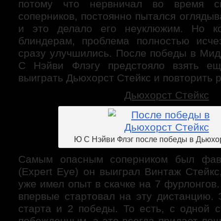
потому что нервничал во время ск
соперников, постоянно пытался оглядыв
и это делало его неуклюжим. Но к
блиндерам, проблема полностью исче
сразу улучшились. После победы в Мид
С Нэйви Флэгу предстояло взять е
выиграть Дьюхорст Стейкс и повторить р
Дьюхорст Стейкс
Ю С Нэйви Флэг после победы в Дьюхо
Самым опасным соперником был фа
(Expert Eye) он выиграл Винтаж Стейкс
уже имел опыт в скачке на 7 фурлонгов
впервые стартовал на эту дистанцию. 
старта и 2 победы. То есть, с одной 
побежденным, а это всегда придает ло