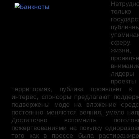
Нетрудно
только
госуда
публичн
упомин
сферу
жизни
проявля
внимани
лидеры
проек
территориях, публика проявляет к
интерес, спонсоры предлагают поддерж
подвержены моде на вложение средс
постоянно меняются веяния, умело нап
Достаточно вспомнить поголов
пожертвованиями на покупку одноразов
того как в прессе была растиражир