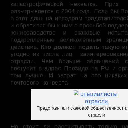
катастрофической нехватке. При
разыгрывается с 2004 года. Если бы П
в этот день на ипподром представителе
и обратился бы к ним с просьбой подде
коннозаводство и скаковые испыта
подкрепленные великолепным зрели
действие.
Кто должен подать такую и
угодно из числа лиц, заинтересованн
отрасли. Чем больше обращений с
поступит в адрес Президента РФ и орг
тем лучше. И затрат на это никаких
почтового конверта.
Представители скаковой общественности,
отрасли
Но стоит ли рассчитывать только на