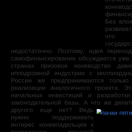
скачки в Австралии
хроника скачек
коневодс
Лошади
финанси
Родоначальники
Без вло
Матки
Ипподромы
развиват
Российские ипподромы
что 
Пятигорский ипподром
госуд
Зарубежные ипподромы
Ипподром Ла Сарсуэла. Мадрид. Испания.
недостаточно. Поэтому, идея перехо
Люди
самофинансирование обсуждается уже 
коннозаводчики
коневладельцы
странах призовое коневодство дав
Тренеры
ипподромной индустрии с миллиардн
Жокеи
России же предпринимаются только
Персонал конюшни
специалисты
реализации аналогичного проекта. Э
Любители
начальных инвестиций и разработки
Тотализатор
имидж игры
законодательной базы. А что же делат
виды игры
другого еще нет? Ведь
необходимая информация
нужно поддерживать
стратегия игры
экономика и статистика
интерес коневладельцев к
разведению лошадей