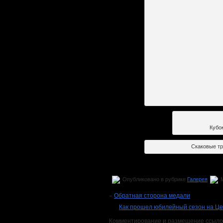
Кубок
Скаковые тр
Опубликовано в рубрике
Галерея
М
«
Обратная сторона медали
Как прошел юбилейный сезон на Ц
Комментирование и размещение ссыло