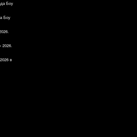
еда Боу
а Боу
2026.
» 2026.
2026 в