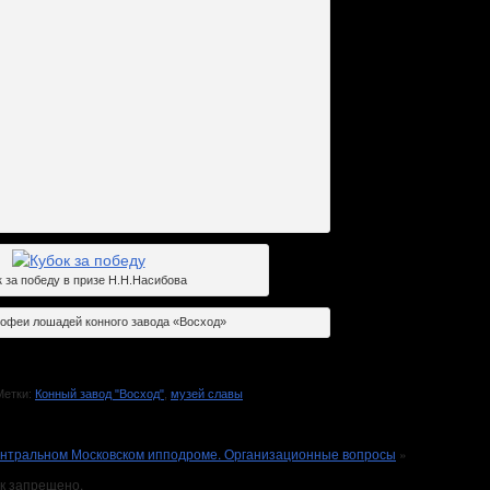
 за победу в призе Н.Н.Насибова
офеи лошадей конного завода «Восход»
етки:
Конный завод "Восход"
,
музей славы
ентральном Московском ипподроме. Организационные вопросы
»
к запрещено.