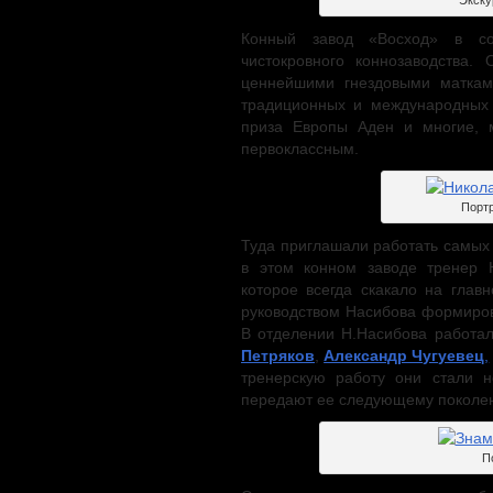
Экску
Конный завод «Восход» в со
чистокровного коннозаводства
ценнейшими гнездовыми матка
традиционных и международных 
приза Европы Аден и многие, 
первоклассным.
Портр
Туда приглашали работать самых 
в этом конном заводе тренер 
которое всегда скакало на гла
руководством Насибова формиров
В отделении Н.Насибова работа
Петряков
,
Александр Чугуевец
,
тренерскую работу они стали 
передают ее следующему поколе
П