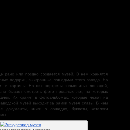
спания.
е рано или поздно создается музей. В нем хранятся
тные подарки, выигранные лошадьми этого завода. На
и и картины. На них портреты знаменитых лошадей,
есно бывает смотреть фото прошлых лет, на которых
ачек. Их хранят в фотоальбомах, которые лежат на
заводской музей выходит за рамки музея славы. В нем
ие документы, книги о лошадях, буклеты, каталоги
ммы.