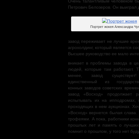
Очень талантливым человеком бы
Петрович Белозеров. Он выиграл 
Портрет жокея Александра Чу
завод переживает не лучшие врем
агрохолдинг, который является с
Высшее руководство ее мало инт
вникает в проблемы завода в ц
людей, которые там работают. 
менее, завод существуе
единственный из государств
конных заводов советских време
завод «Восход» продолжает р
испытывать их на ипподромах, 
проходящих в нем аукционах. Хоч
«Восход» вернется былая слава.
трофеями. А пока, работники кон
прошлых лет и память о лучших 
помнит о прошлом, у того нет буд