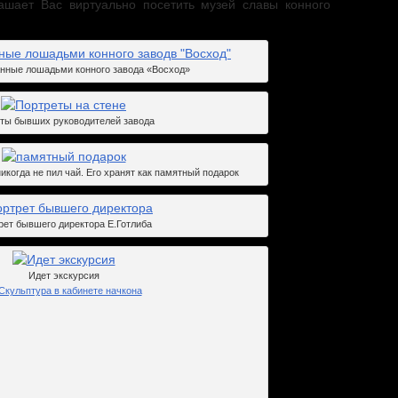
шает Вас виртуально посетить музей славы конного
анные лошадьми конного завода «Восход»
ты бывших руководителей завода
никогда не пил чай. Его хранят как памятный подарок
рет бывшего директора Е.Готлиба
Идет экскурсия