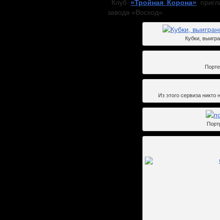
Клуб
«Тройная Корона»
пригла
завода «Восход».
Кубки, выигр
Порте
Из этого сервиза никто 
Порт