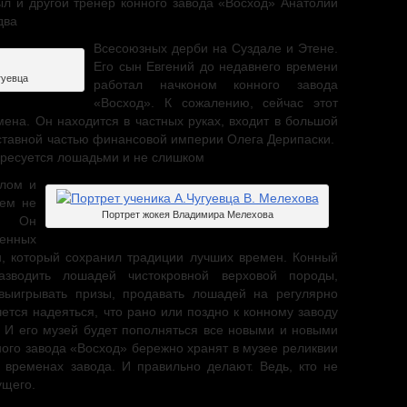
л и другой тренер конного завода «Восход» Анатолий
два
Всесоюзных дерби на Суздале и Этене.
Его сын Евгений до недавнего времени
гуевца
работал начконом конного завода
«Восход». К сожалению, сейчас этот
ена. Он находится в частных руках, входит в большой
оставной частью финансовой империи Олега Дерипаски.
ересуется лошадьми и не слишком
елом и
Тем не
Портрет жокея Владимира Мелехова
т! Он
енных
н, который сохранил традиции лучших времен. Конный
азводить лошадей чистокровной верховой породы,
выигрывать призы, продавать лошадей на регулярно
ется надеяться, что рано или поздно к конному заводу
 И его музей будет пополняться все новыми и новыми
ного завода «Восход» бережно хранят в музее реликвии
временах завода. И правильно делают. Ведь, кто не
ущего.