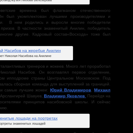
рсовод музея Любовь Белозерова
ветские времена был флагманом отечественного
. Он был укомплектован лучшими производителями и
ми. В нем родились и выросли многие победители
призов. В частности знаменитый Анилин, победитель
многие другие. Кадровый состав«Восхода» тоже был
ет Николая Насибова на Анилине
талантливых тренеров и жокеев. Много лет проработал
Николай Насибов. Он возглавлял первое отделение,
вном ипподроме страны Центральном Московском. Под
алась сборная команда для выступлений за границей.
ли самые лучшие жокеи:
Юрий Владимиров
,
Михаил
Арслангирей Шавуев,
Владимир Яковлев
.
Перейдя на
носителями принципов насибовской школы. И сейчас
нию.
ортреты знаменитых лошадей