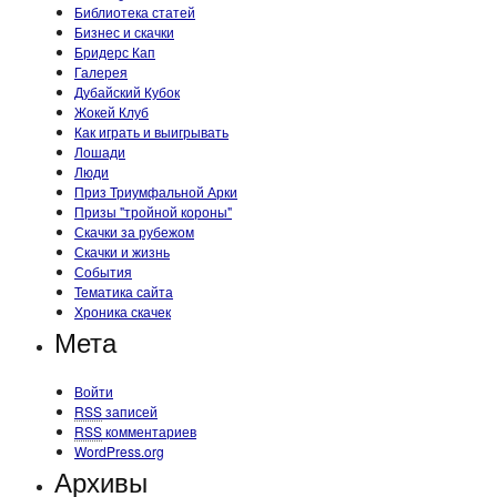
Библиотека статей
Бизнес и скачки
Бридерс Кап
Галерея
Дубайский Кубок
Жокей Клуб
Как играть и выигрывать
Лошади
Люди
Приз Триумфальной Арки
Призы "тройной короны"
Скачки за рубежом
Скачки и жизнь
События
Тематика сайта
Хроника скачек
Мета
Войти
RSS
записей
RSS
комментариев
WordPress.org
Архивы