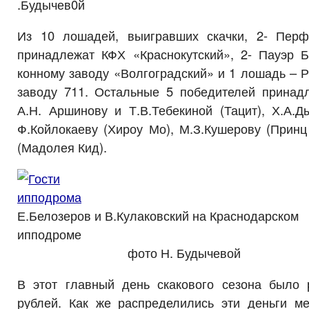
.Будычев0й
Из 10 лошадей, выигравших скачки, 2- Перф
принадлежат КФХ «Краснокутский», 2- Пауэр Б
конному заводу «Волгоградский» и 1 лошадь – 
заводу 711. Остальные 5 победителей принад
А.Н. Аршинову и Т.В.Тебекиной (Тацит), Х.А.Д
Ф.Койлокаеву (Хироу Мо), М.З.Кушерову (Принц
(Мадолея Кид).
Е.Белозеров и В.Кулаковский на Краснодарском
ипподром
фото Н. Будычевой
В этот главный день скакового сезона было
рублей. Как же распределились эти деньги ме