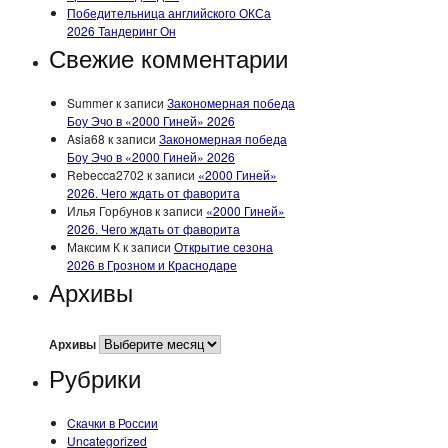
Победительница английского ОКСа
2026 Тандеринг Он
Свежие комментарии
Summer
к записи
Закономерная победа
Боу Эчо в «2000 Гиней» 2026
Asia68
к записи
Закономерная победа
Боу Эчо в «2000 Гиней» 2026
Rebecca2702
к записи
«2000 Гиней»
2026. Чего ждать от фаворита
Илья Горбунов
к записи
«2000 Гиней»
2026. Чего ждать от фаворита
Максим К
к записи
Открытие сезона
2026 в Грозном и Краснодаре
Архивы
Архивы
Рубрики
Cкачки в России
Uncategorized