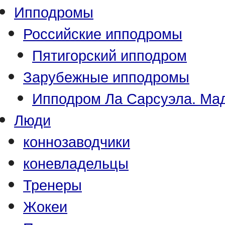
Ипподромы
Российские ипподромы
Пятигорский ипподром
Зарубежные ипподромы
Ипподром Ла Сарсуэла. Мад
Люди
коннозаводчики
коневладельцы
Тренеры
Жокеи