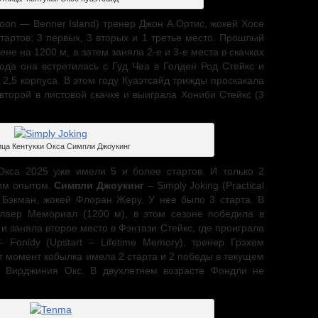
Moon — Benner Island) тренер Джон А.Ортис, жокей Хосе
тартов: 3 первых, 3 вторых и 1 третье место. Прошлый
не на 1200 м, а затем заняла 2-е и 3-е места в скачках
ода она встретилась с Гуд Чеа в Голден Род Стейкс и
 2,5 корпуса. В этом году Куаэтсайд трижды проскакала
второй в листовой скачке и выиграла Хониби Стейкс (3
ца Кентукки Окса Симпли Джоукинг
Окса 2025 уже имели 5 и более стартов. И только 2
им опытом.
Симпли Джоукинг
– Simply Joking (Practical
т Бэкман, жокей Флоран Жеру. У нее было 3 старта. В
лаер Мемориал (1200 м), в этом сезоне победила в
и заняла второе место в Фэнтази Стейкс, где проиграла
 Fonldy (Upstart – Lifetime Memory), тренер Грэхем
т момент кобылка имела 2 старта и 2 победы в текущем
и Вирджиния Окс. В двухлетнем возрасте Фондли не