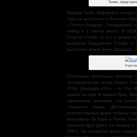
Тенма представл
Лошади Боба Бафферта всегда пр
года не выступали в Кентукки Ок
– Tenma (Naiquist – Amagansett) т
побед и 1 третье место. В 2024
Старлет Стейкс (2 гр.) и заняла т
выиграла Вирджиния Стейкс и 
выступает жокей Хуан Эрнандес. П
Участни
Остальные участницы Кентукки 
третьегруппную скачку Газель Ст
d’Oro (Medaglia d’Oro – In The M
скакал на ней Флавьен Прат. Мн
однозначно показала, что случ
случаются редко. Дейтвитель
перечисленные выше кобылы поуча
возглавили Ла Кара и Тенма. Он
сменяли друг друга на первом и
(29/1). На четвертое место подъе