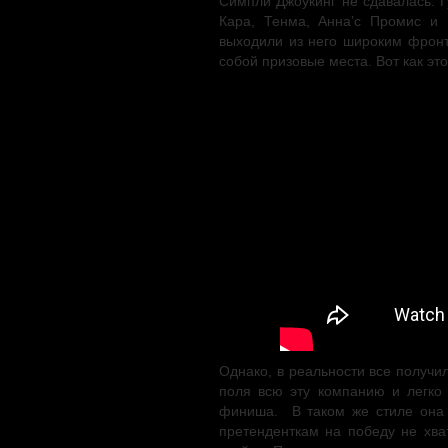
Симпли Джоукинг не сдавалась. 
Кара, Тенма, Анна’с Промис и 
выходили из него широким фронт
собой призовые места. Вот как эт
Однако, в реальности все получи
поля всю эту компанию и легко
финиша. В таком же стиле она 
претенденткам на победу не хва