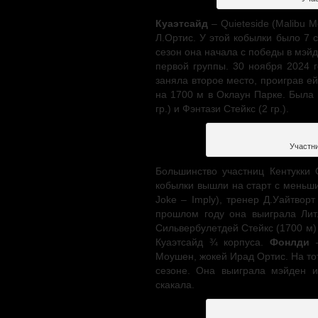
Ку
a
этсайд
– Quieteside (Malibu 
Л.Ортис. У этой кобылки было 7 с
сезон она начала с победы в мэйде
первой группы. 30 ноября 2024 г
заняла второе место, проиграв ей
на 1700 м в Оклаун Парке. Была 
гр.) и Фэнтази Стейкс (2 гр.).
Участни
Большинство участниц Кентукки 
кобылки вышли на старт с меньш
Joke – Imply), тренер Д.Уайтвор
прошлом году она выиграла Лит
Сильвербулетдей Стейкс (1700 м) 
Куаэтсайд ¾ корпуса.
Фонлди
–
Моушен, жокей Ирад Ортис. На то
сезоне. Она выиграла мэйден 
скакала.