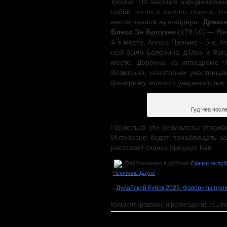
тройке. По законам аэродинамики
собой почти с самого старта, т
места заняли аутсайдеры:
Дрекс
Блесс Зе Броукен
(178/10) — Ble
4-е место, Анна’с Промис – 5-е, 
ней были Балерина д’Оро и Фонд
месте. Дорожка на ипподроме Ч
Возможно, некоторым участница
фаворитку можно с уверенностью с
Гуд Чеа посл
Насколько эти результаты отража
Интересно будет понаблюдать за
расставят скачки Бридерс Кап.
Опубликовано в рубрике
Скачки за ру
Черчилль Даунс
«
Дубайский Кубок 2025. Фавориты прои
Комментирование и размещение ссыло