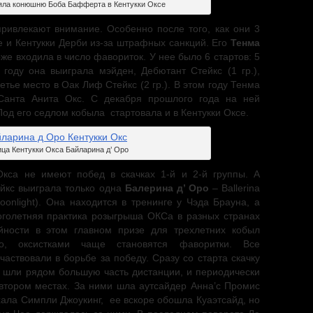
яла конюшню Боба Бафферта в Кентукки Оксе
ивлекают внимание. Особенно после того, как они 3
се и Кентукки Дерби из-за штрафных санкций. Его
Тенма
оже входила в число фавориток. У нее было 6 стартов: 5
 году она выиграла мэйден, Дебютант Стейкс (1 гр.),
ретье место в Оак Лиф Стейкс (2 гр.). В этом году Тенма
Санта Анита Окс. С декабря прошлого года на ней
од его седлом кобыла стартовала и в Кентукки Оксе.
ца Кентукки Окса Байларина д’ Оро
Окса не имеют побед в скачках 1-й и 2-й группы. А
ейкс выиграла только одна
Балерина д’ Оро
– Ballerina
oonlight). Она находится в тренинге у Чэда Брауна, а
оголетняя практика розыгрыша ОКСа в разных странах
айности в этом главном призе для трехлетних кобыл
но, оксистками чаще становятся фаворитки. Все
ствовали в борьбе за победу. Сразу со старта скачку
и шли рядом большую часть дистанции, и периодически
 втором местах. За ними шла аутсайдер Анна’с Промис
хала Симпли Джоукинг, ее вскоре обошла Куаэтсайд, но