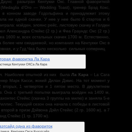
Даунс разыгран Кентукки Окс. Главной фавориткой
Medaglia d’Oro — Wedding Toast), тренер Брэд Кокс,
ь в конном заводе Годольфина и принадлежит этому
ала ни одной скачки. У нее у нее было 6 стартов и 6
играла: мэйден, элоянс рейс, листовую скачку и Голден
эчел Александра Стейкс (2 гр.) и Феа Граундс Окс (2 гр.)
а 1600 м, всех остальных скачек 1700 м. Естественно,
а более чем ожидаемой, но компания на Кентукки Окс в
спания.
овная, и у Гуд Чеа было несколько сильных соперниц.
астница Кентукки ОКСа Ла Кара
ыл. Наиболее опытной из них была
Ла Кара
– La Cara
ренер Марк Касси, жокей Дилан Дэвис. На тот момент у
2 вторых, 1 четвертое и 1 пятое место. В двухлетнем
з. Она с третьей попытки выиграла мэйден на 1400 м,
хонтес Стейкс (скачка 3 группы на милю) и заняла 5-е
иллис. Текущий сезон она начала с победы в листовой
второй в призе Дэйвона Дэйл Стейкс (2 гр. 1600 м), а 7
д Стейкс (1 гр. 1700 м).
тница Кентукки Оксе Куаэтсайд