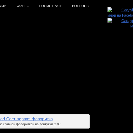
МИР
БИЗНЕС
ПОСМОТРИТЕ
ВОПРОСЫ
укки Окс 2025 Гуд Чеа и её
ла главной фавориткой на Кентукки ОКС