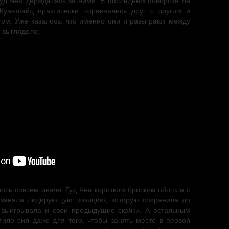
Гуд Чеа держдалась за ними. В последнем повороте Ла
Куаэтсайд практически поравнялись друг с другом и
ом. Уже казалось, что именно они и разыграют между
о выглядело.
лось совсем иначе. Гуд Чеа коротким броском обошла с
 заняла лидирующую позицию, которую сохранила до
выигрывала и свои предыдущие скачки. А остальным
тило сил даже для того, чтобы занять место в первой