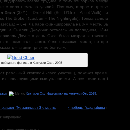
, лидировать всегда труднее. К тому же борьба между
оже стоила немалых усилий. Поэтому, второе и третье
ел Хилл
(32/1) – Drexel Hill (Bolt D’Oro – Ascot Walk) и
ss The Broken (Laoban – The Nightingale). Тенма заняла
Куаэтсайд – 6-е. Ла Кара финишировала на 9-м месте. За
ли, а Симпли Джоукинг осталась на последнем, 13-м
ерчилль Даунс в день Окса была мокрая и грязная.
м это помешало занять более высокие места, но про
казать – «танки грязи не боятся».
е победного финиша в Кентукки Оксе 2025
ют реальный скаковой класс участниц, покажет время.
 их последующими выступлениями. А все точки над i
бежом
Метки:
Кентукки Окс
,
фаворитки на Кентукки Окс 2025
,
грывают. Туз занимает 3-е место.
4 победы Годольфина
»
к запрещено.
Комментарии закрыты.