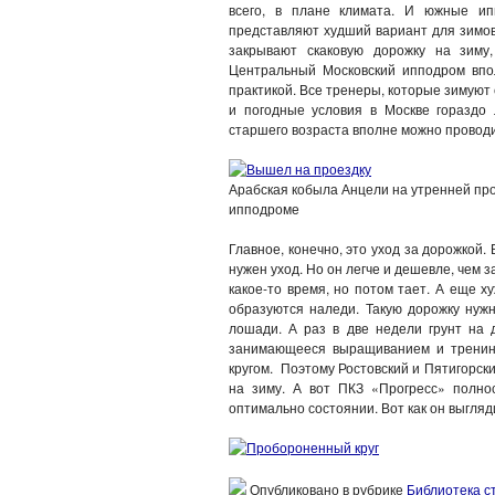
всего, в плане климата. И южные ип
представляют худший вариант для зимов
закрывают скаковую дорожку на зиму
Центральный Московский ипподром впол
практикой. Все тренеры, которые зимуют
и погодные условия в Москве гораздо
старшего возраста вполне можно проводит
Арабская кобыла Анцели на утренней пр
ипподроме
Главное, конечно, это уход за дорожкой.
нужен уход. Но он легче и дешевле, чем 
какое-то время, но потом тает. А еще х
образуются наледи. Такую дорожку нужн
лошади. А раз в две недели грунт на 
занимающееся выращиванием и тренинг
кругом. Поэтому Ростовский и Пятигорск
на зиму. А вот ПКЗ «Прогресс» полно
оптимально состоянии. Вот как он выгля
Опубликовано в рубрике
Библиотека с