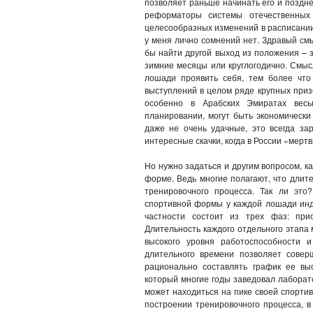
позволяет раньше начинать его и поздне
реформаторы системы отечественных 
целесообразных изменений в расписании 
у меня лично сомнений нет. Здравый см
бы найти другой выход из положения – з
зимние месяцы или круглогодично. Смыс
лошади проявить себя, тем более что
выступлений в целом ряде крупных призо
особенно в Арабских Эмиратах весь
планировании, могут быть экономически
даже не очень удачные, это всегда за
интересные скачки, когда в России «мерт
Но нужно задаться и другим вопросом, к
форме. Ведь многие полагают, что длит
тренировочного процесса. Так ли это
спортивной формы у каждой лошади инд
частности состоит из трех фаз: при
Длительность каждого отдельного этапа 
высокого уровня работоспособности 
длительного времени позволяет совер
рационально составлять график ее выс
который многие годы заведовал лаборат
может находиться на пике своей спорти
построении тренировочного процесса, в