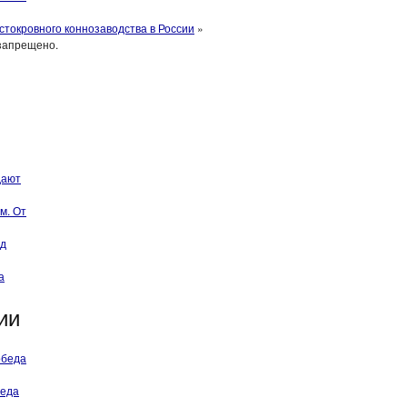
стокровного коннозаводства в России
»
запрещено.
дают
м. От
од
а
ии
обеда
беда