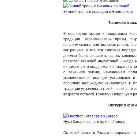
Декабрь 14th, 2014
admin
Зимний тренинг лошадей в Ньюмаркете
Традиции и анахро
В последнее время ипподромные испы
традиции. Переименованы призы, сок
началом сезона, контрольные галопы, если
как раньше. А все эти скаковые порядк
должны были составить основу современ
развитой скаковой индустрией, никогда 
понимают, что поддержание традиций не
с течением жизни, изменением полит
укоренившиеся порядки устаревают и
прошлого необходимо избавляться. В от
традиции утрачены, а такой явный анахр
возраста остался. Почему? Попробуем ра
Экскурс в физи
Нусо Канариас на отдыхе в Лоредо
Скаковой сезон в России неоправданно