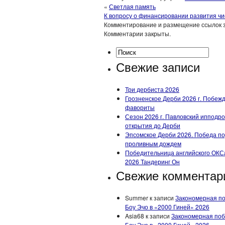
«
Светлая память
К вопросу о финансировании развития чи
Комментирование и размещение ссылок 
Комментарии закрыты.
Свежие записи
Три дербиста 2026
Грозненское Дерби 2026 г. Побеж
фавориты
Сезон 2026 г. Павловский ипподро
открытия до Дерби
Эпсомское Дерби 2026. Победа п
проливным дождем
Победительница английского ОКС
2026 Тандеринг Он
Свежие комментар
Summer
к записи
Закономерная п
Боу Эчо в «2000 Гиней» 2026
Asia68
к записи
Закономерная по
Боу Эчо в «2000 Гиней» 2026