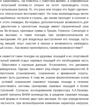
е заканчивать. Так повелось с советских времен, а современные
испытаний почему-то упорно не хотят производить столь
розыгрыша призов. То, что рано или поздно это будет сделано,
ысл обязательно восторжествует. Но пока коневладельцы могли
арубежные гастроли в страны, где скачки проходят в осенние и
л этого очевиден. Во-первых, дополнительная возможность для
 двухлетние и трехлетние лошади имеют ограниченный срок
в. Во-вторых, призовые суммы в Турции, Гонконге, Сингапуре и
ма высокие, и такие поездки, при профессиональном их
 выгодными. Но для владельца выступления его лошади, пусть
ряд эмоций, опыт участия в призах и возможность наблюдать
вый сезон». Как можно пренебрегать такими возможностями?!
ак скажется такие поездки на здоровье лошадей и их спортивной
ельный зимний отдых скаковых лошадей это необходимая часть
? Обратимся к научным данным. Установлено, что динамика
ивидуальна. Однако, она имеет ряд общих закономерностей. В
обретения (становления), сохранения и временной утраты.
может быть различна. К тому же, знание физиологических основ
и условий сохранения скакового порядка лошади в течение
шенствовать системы тренировки скаковых лошадей и более
туплений. Согласно исследованиям профессора А.А.Ласкова,
орией тренинга ВНИИ коневодства, в среднем, скаковая лошадь
вной формы в течение двух-трех месяцев. Но при определенном
 частности, при волнообразном изменении характера нагрузок,