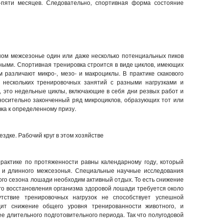
-пяти месяцев. Следовательно, спортивная форма состояние
ьном межсезонье один или даже несколько потенциальных пиков
ыми. Спортивная тренировка строится в виде циклов, имеющих
 различают микро-, мезо- и макроциклы. В практике скакового
ь нескольких тренировочных занятий с разными нагрузками и
, это недельные циклы, включающие в себя дни резвых работ и
тносительно законченный ряд микроциклов, образующих тот или
вка к определенному призу.
здке. Рабочий круг в этом хозяйстве
практике по протяженности равны календарному году, который
й и длинного межсезонья. Специальные научные исследования
вого сезона лошади необходим активный отдых. То есть снижение
го восстановления организма здоровой лошади требуется около
утствие тренировочных нагрузок не способствует успешной
дит снижение общего уровня тренированности животного, и
 длительного подготовительного периода. Так что полугодовой