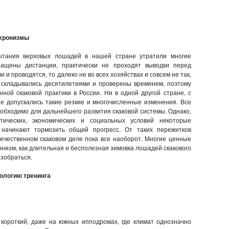
низмы
тания верховых лошадей в нашей стране утратили многие
ращены дистанции, практически не проходят выводки перед
 и проводятся, то далеко не во всех хозяйствах и совсем не так,
и складывались десятилетиями и проверены временем, поэтому
ной скаковой практики в России. Ни в одной другой стране, с
не допускались такие резкие и многочисленные изменения. Все
обходимо для дальнейшего развития скаковой системы. Однако,
ических, экономических и социальных условий некоторые
 начинают тормозить общий прогресс. От таких пережитков
ечественном скаковом деле пока все наоборот. Многие ценные
онизм, как длительная и бесполезная зимовка лошадей скакового
зобраться.
ологию тренинга
 короткий, даже на южных ипподромах, где климат однозначно