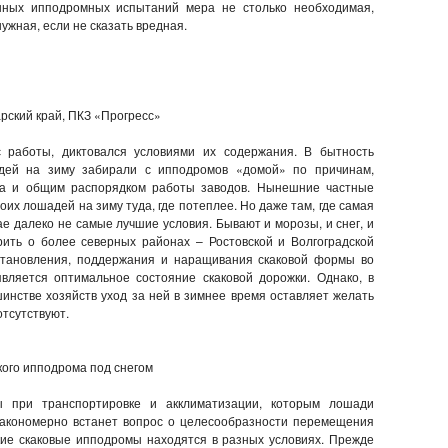
нных ипподромных испытаний мера не столько необходимая,
нужная, если не сказать вредная.
рский край, ПКЗ «Прогресс»
 работы, диктовался условиями их содержания. В бытность
адей на зиму забирали с ипподромов «домой» по причинам,
ва и общим распорядком работы заводов. Нынешние частные
их лошадей на зиму туда, где потеплее. Но даже там, где самая
е далеко не самые лучшие условия. Бывают и морозы, и снег, и
рить о более северных районах – Ростовской и Волгоградской
становления, поддержания и наращивания скаковой формы во
вляется оптимальное состояние скаковой дорожки. Однако, в
нстве хозяйств уход за ней в зимнее время оставляет желать
отсутствуют.
кого ипподрома под снегом
 при транспортировке и акклиматизации, которым лошади
 закономерно встанет вопрос о целесообразности перемещения
кие скаковые ипподромы находятся в разных условиях. Прежде