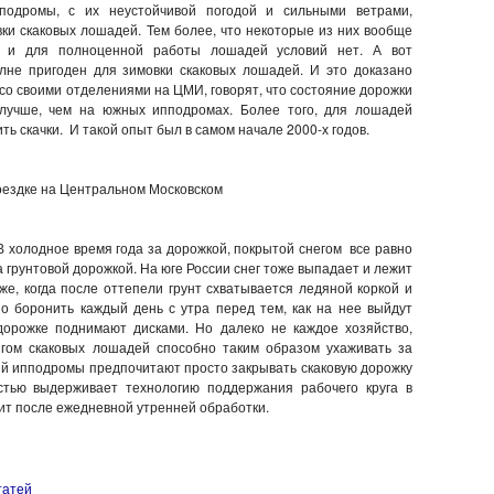
подромы, с их неустойчивой погодой и сильными ветрами,
ки скаковых лошадей. Тем более, что некоторые из них вообще
, и для полноценной работы лошадей условий нет. А вот
не пригоден для зимовки скаковых лошадей. И это доказано
 со своими отделениями на ЦМИ, говорят, что состояние дорожки
 лучше, чем на южных ипподромах. Более того, для лошадей
ь скачки. И такой опыт был в самом начале 2000-х годов.
оездке на Центральном Московском
 В холодное время года за дорожкой, покрытой снегом все равно
за грунтовой дорожкой. На юге России снег тоже выпадает и лежит
уже, когда после оттепели грунт схватывается ледяной коркой и
о боронить каждый день с утра перед тем, как на нее выйдут
дорожке поднимают дисками. Но далеко не каждое хозяйство,
ом скаковых лошадей способно таким образом ухаживать за
ий ипподромы предпочитают просто закрывать скаковую дорожку
стью выдерживает технологию поддержания рабочего круга в
дит после ежедневной утренней обработки.
татей