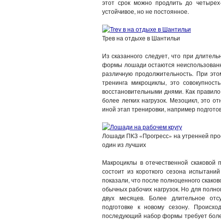
этот срок можно продлить до четырех
устойчивое, но не постоянное.
Трев на отдыхе в Шантильи
Из сказанного следует, что при длител
формы лошади остаются неиспользованн
различную продолжительность. При этом
тренинга микроциклы, это совокупност
восстановительными днями. Как правило
более легких нагрузок. Мезоцикл, это о
иной этап тренировки, например подгото
Лошади ПКЗ «Прогресс» на утренней прое
один из лучших
Макроциклы в отечественной скаковой 
состоит из короткого сезона испытани
показали, что после полноценного скако
обычных рабочих нагрузок. Но для полно
двух месяцев. Более длительное отс
подготовке к новому сезону. Происхо
последующий набор формы требует более