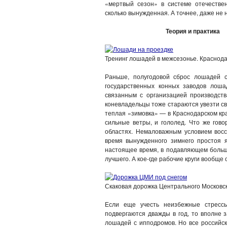
«мертвый сезон» в системе отечестве
сколько вынужденная. А точнее, даже не 
Теория и практика
Тренинг лошадей в межсезонье. Краснода
Раньше, полугодовой сброс лошадей с
государственных конных заводов лош
связанным с организацией производст
коневладельцы тоже стараются увезти сво
теплая «зимовка» — в Краснодарском кра
сильные ветры, и гололед. Что же гово
областях. Немаловажным условием вос
время вынужденного зимнего простоя я
настоящее время, в подавляющем больши
лучшего. А кое-где рабочие круги вообще 
Скаковая дорожка Центрального Московс
Если еще учесть неизбежные стрессы
подвергаются дважды в год, то вполне
лошадей с ипподромов. Но все российс