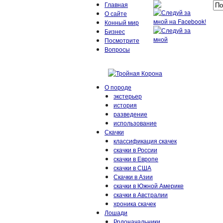
Главная
О сайте
Конный мир
Бизнес
Посмотрите
Вопросы
О породе
экстерьер
история
разведение
использование
Скачки
классификация скачек
скачки в России
скачки в Европе
скачки в США
Скачки в Азии
скачки в Южной Америке
скачки в Австралии
хроника скачек
Лошади
Родоначальники