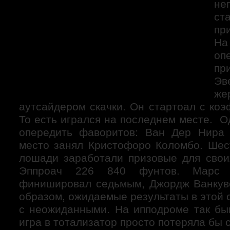
скачки в Австралии
не
хроника скачек
ст
Лошади
пр
Родоначальники
Матки
Н
Ипподромы
оп
Российские ипподромы
Пятигорский ипподром
п
Зарубежные ипподромы
Э
Ипподром Ла Сарсуэла. Мадрид. Испания.
ж
Люди
коннозаводчики
аутсайдером скачки. Он стартоал с ко
коневладельцы
То есть игрался на последнем месте. О
Тренеры
Жокеи
опередить фаворитов: Ван Дер Нира 
Персонал конюшни
место занял Кристофоро Коломбо. Шес
специалисты
лошади заработали призовые для свои
Любители
Тотализатор
Эппроач 226 840 фунтов. Марс 
имидж игры
финишировал седьмым, Джордж Ванкув
виды игры
образом, ожидаемые результаты в этой 
необходимая информация
стратегия игры
с неожиданными. На ипподроме так быв
экономика и статистика
игра в тотализатор просто потеряла бы 