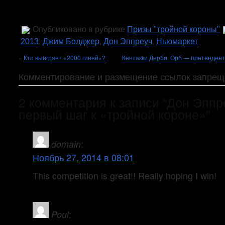
Опубликовано в рубрике
Призы "тройной короны"
2013
,
Джим Болджер
,
Дон Эппреуч
,
Ньюмаркет
«
Кто выиграет «2000 гиней»?
Кентакки Дерби. Орб — претендент
Комментирование и размещение ссылок запрещ
2 комментария к записи “Дон Эппр
первый шаг к «тройной короне»”
:
domain
Ноябрь 27, 2014 в 08:01
This competition is great!! Really hoping I win!
:
Poul