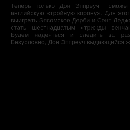
Теперь только Дон Эппреуч сможет
английскую «тройную корону». Для это
выиграть Эпсомское Дерби и Сент Ледж
стать шестнадцатым «трижды венча
Будем надеяться и следить за раз
Безусловно, Дон Эппреуч выдающийся ж