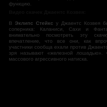
функцию.
Видео скачек Джаентс Козвея:
В
Эклипс Стейкс
у Джаентс Козвея б
соперника: Каланиси, Сахи и Фант
внимательно посмотреть эту скачк
впечатление, что все они, как впр
участники сообща ехали против Джаентс
зря называют «железной лошадью». 
массового агрессивного натиска.