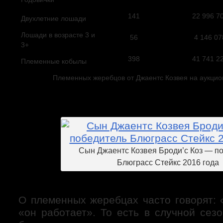
141
22 996 7
Двухлетние лошади
Лошади в возрасте 3 и
56
4 146 07
3+
398
41 741 2
Племенные кобылы
Племенных жеребцов от Джаентс Козвея на аукцио
Сын Джаентс Козвея Броди’с Коз — п
Блюграсс Стейкс 2016 года
О племенных жеребцах часто говорят: 
«он работает». То есть в случной сез