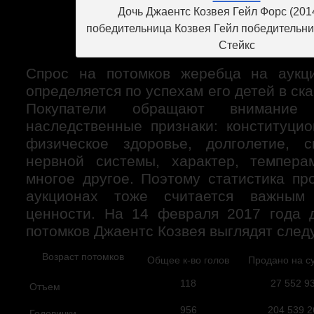
Дочь Джаентс Козвея Гейл Форс (2014 
победительница Козвея Гейл победительн
Стейкс
Спрос на потомков жеребца на аукци
определяется по успехам его детей в ска
Покупатели обращают внимани
наследственные признаки: конституцио
физическое здоровье, долголетие, с
нервной системы, характер, темпера
многое другое. Поэтому статистика пр
аукционах тоже считается важным 
ценности. На 14 февраля 2017 года 
потомков Джаентс Козвея выглядят сле
Возраст потомков
Общее к-во голов
Продано на с
118
27 552 9
Отъем
956
204 539 2
Годовички