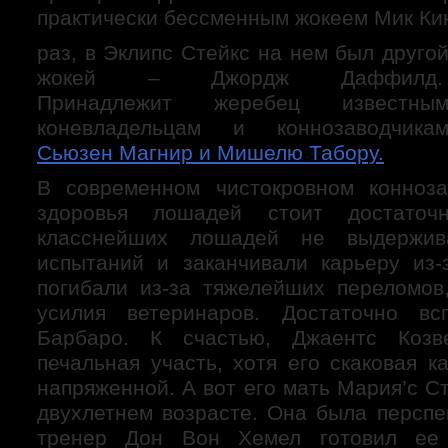
практически бессменным жокеем Мик Кин
раз, в Эклипс Стейкс на нем был друго
жокей – Джордж Даффилд
Принадлежит жеребец известны
коневладельцам и коннозаводчика
Сьюзен Магнир и Мишелю Табору.
В современном чистокровном конноза
здоровья лошадей стоит достаточ
класснейших лошадей не выдержив
испытаний и заканчивали карьеру из
погибали из-за тяжелейших переломов
усилия ветеринаров. Достаточно вс
Барбаро. К счастью, Джаентс Козв
печальная участь, хотя его скаковая 
напряженной. А вот его мать Мария’c С
двухлетнем возрасте. Она была перспе
тренер Дон Вон Хемел готовил ее