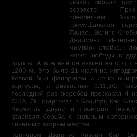
скачек первой груп
возрасте — Приз
трехлетнем была 
триумфальная сер
Палас, Эклипс Стейк
Джадмонт Интерн
Чемпион Стейкс. Плю
имеет победы в дву
группы. А впервые он вышел на старт 
1200 м. Это было 21 июля на ипподр
Козвей был фаворитом и легко выигр
корпусов, с резвостью 1.11,60. Та
последний раз жеребец проскакал 4 н
США. Он стартовал в Бридерс Кап Кла
Черчилль Даунс и проиграл Тизно
красивая борьба с сильным соперник
почетным вторым местом.
Тренером Джаентс Козвея был Эй