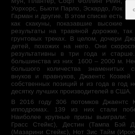
Мун, Плантер, Софт Фоллинг Рейн,
Уорхорс, Бьюти Парло, Эскардо, Лок
С
Гарман и другие. В этом списке есть
как скакуны, показавшие высокие
результаты на травяной дорожке, та
грунтовых треках. В целом, дочери Дж
детей, похожих на него. Они скорос
результативны в три года и старше.
большинства из них 1600 – 2000 м. Не
большого количества знаменитых с
внуков и правнуков, Джаентс Козвей
собственных позиций и из года в год 
десятку лучших производителей в США.
В 2016 году 306 потомков Джаентс К
ипподромах. 139 из них стали побе
Наиболее крупные призы выиграли: 
Грасс Стейкс), Дестин (Тампа Бэй Д
(Мазарини Стейкс), Нот Зис Тайм (Ирок