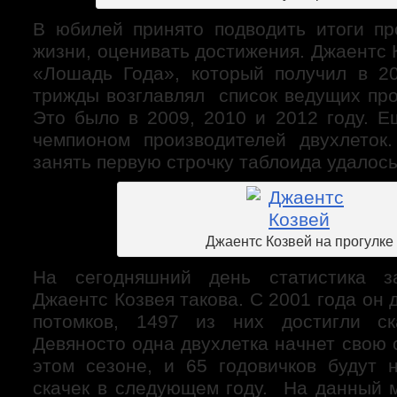
В юбилей принято подводить итоги пр
жизни, оценивать достижения. Джаентс 
«Лошадь Года», который получил в 2
трижды возглавлял список ведущих пр
Это было в 2009, 2010 и 2012 году. 
чемпионом производителей двухлеток
занять первую строчку таблоида удалось
Джаентс Козвей на прогулке
На сегодняшний день статистика з
Джаентс Козвея такова. С 2001 года он 
потомков, 1497 из них достигли ска
Девяносто одна двухлетка начнет свою 
этом сезоне, и 65 годовичков будут 
скачек в следующем году. На данный 