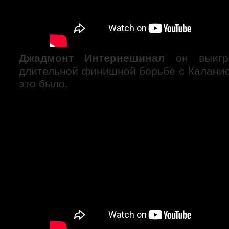
Джадмонт Интернешинал
он выигр
длительной финишной борьбе с Каланис
это было.