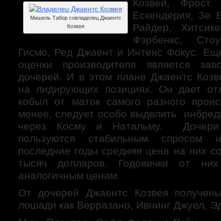
Козвей, Фрост 
Ескендерия, Зе 
Мишель Табор совладелец Джаентс
Райдер, Хитсик
Козвея
Фэрбенкс, Стоу
Гисмо, Ред Джаент и Интенс Фокус. Ещ
оценки производителя является зав
дочерей. И в этом плане Джаентс Козв
на лидирующих позициях. Он дает от
кобыл от маток самого разного прои
менее, следует особо выделить инбре
через Косму и Натальму. Дочери
пользуются стабильным спросом 
последние годы средняя цена на них с
тысяч долларов. Годовички от них
аналогичным ценам.
От дочерей Джаентс Козвея получены
лошади как Верразано, Ивнинг Джуел, Э