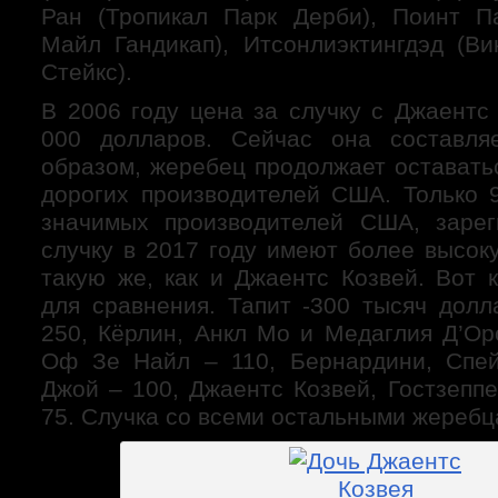
Ран (Тропикал Парк Дерби), Поинт П
Майл Гандикап), Итсонлиэктингдэд (В
Стейкс).
В 2006 году цена за случку с Джаентс
000 долларов. Сейчас она составля
образом, жеребец продолжает оставать
дорогих производителей США. Только 
значимых производителей США, зарег
случку в 2017 году имеют более высок
такую же, как и Джаентс Козвей. Вот 
для сравнения. Тапит -300 тысяч долл
250, Кёрлин, Анкл Мо и Медаглия Д’Ор
Оф Зе Найл – 110, Бернардини, Спей
Джой – 100, Джаентс Козвей, Гостзепп
75. Случка со всеми остальными жереб