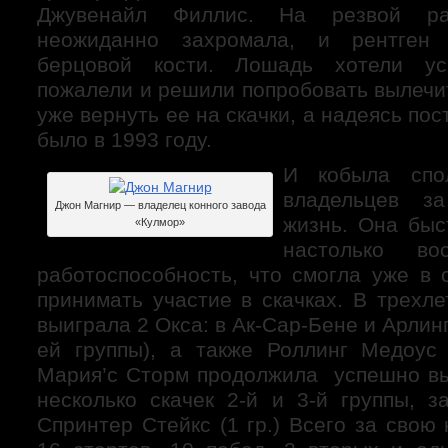
Джувенайл Филлис. На резвой ра
неожиданно захромала, и рентген 
берцовой кости. Лошадь хотели ус
пожалели и решили попробовать вылечи
уже вернуть ее на скачки, а надеясь пос
было в 1993 году.
И кобыла спол
владельцев з
Джон Магнир — владелец конного завода
жизнь. Она быс
«Кулмор»
настолько во
работоспособность, что смогла уже в
принимать участие в скачках. В трехл
выиграла 2 Окса: в Ак-Сар-Бене и Арлинг
ей группы), а также Роллинг Медоус
Мария’с Сторм продолжила успешно вы
несколько скачек 2-й и 3-й группы, з
Спринтер Стейкс (1 гр.) Всего за свою