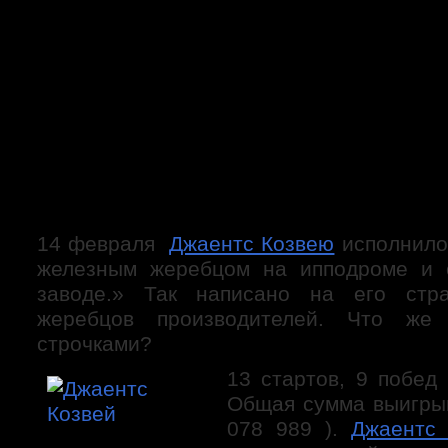
скачки в Австралии
хроника скачек
Лошади
Родоначальники
Матки
Ипподромы
Российские ипподромы
Пятигорский ипподром
Зарубежные ипподромы
Ипподром Ла Сарсуэла. Мадрид. Испания.
Люди
коннозаводчики
коневладельцы
Тренеры
14 февраля
Джаентс Козвею
исполнилос
Жокеи
железным жеребцом на ипподроме и 
Персонал конюшни
специалисты
заводе.» Так написано на его стр
Любители
жеребцов производителей. Что же
Тотализатор
строчками?
имидж игры
виды игры
13 стартов, 9 побед
необходимая информация
стратегия игры
Общая сумма выигрыш
экономика и статистика
078 989 ).
Джаентс 