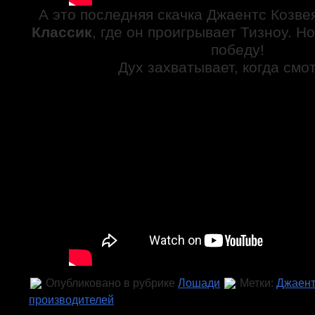
А это последняя скачка Джаентс Козв
Классик
, где он проигрывает Тизноу. Но
победу!
Дух захватывает, когда смо
Опубликовано в рубрике
Лошади
Метки:
Джаент
производителей