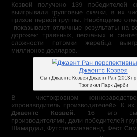
Козвей получено 139 победителей с
выигрывали групповые скачки, в их чи
призов первой группы. Необходимо отме
показывают отличные результаты на вс
дорожек: травяных, песчаных и синте
сложности потомки жеребца выиг
миллионов долларов.
Сын Джаентс Козвея Джаент Ран (2013 г.р
Тропикал Парк Дерби
В чистокровном коннозаводств
«производитель производителей». К их
Джаентс Козвей
. 16 его сыно
производителями, дали победителей гру
Шамардал, Футстепсинзесенд, Фёст Сам