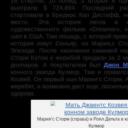
16 стартов, 10 побед, 2 вторых и од
выиграла $ 724,894. Последний ра
стартовала в Бридерс Кап Дистафф, н
место. Эта история легла в о
художественного фильма «Dreamer», 
шел в США. Там лошадь, с которой про
история зовут Соньяр, но Мария,с Ст
Эпизоде. После окончания скаковой ка
Сторм Кэтом и жеребой продали за 2 м
долларов. А покупателем был
Джон М
конного завода Кулмор. Там и появилс
Козвей. Он первый сын Марии’c Сторм. А
жеребят, и возможно даст еще, поскольк
здорова.
Мария’c Сторм (справа) и Роял Дельта в 
Кулмор