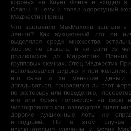
корону» на Каунт Флите и входил в 
Славы. К нему и попал «дорогущий жер
Маджестик Принц.
Что заставило МакМахона заплатить 
деньги? Как аукционный лот он ни
выделялся среди множества остальн
Хостес не скакала, и ни один из че
родившихся до Маджестик Принца
групповых скачках. Отец Маджестик Пр
использовался широко, и при желании,
его сына и за меньшие деньги. 
догадываться, понравился ли этот жер
по экстерьру или поведению, посоветов
его или Фрэнк положился на свою и
чистокровного коннозаводства знает мно
дорогие аукционные лоты не опра
ипподроме. Но в этом случае 
исключительно удачным, и Фрэнк Мак