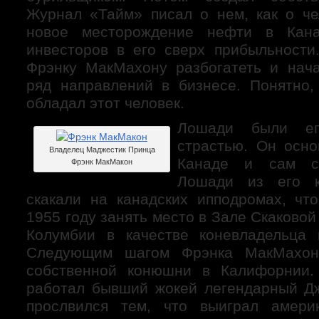
Журнал «Тайм» писал о нем, как о ч
новое месторождение нефти в Кан
инвесторов в его сверх прибыльности
Фрэнку МакМахону разбогатеть и нач
ряд направлений в бизнесе. Понятно,
обладал этот человек.
Лошади были е
страстью. Он осн
Владелец Маджестик Принца
Канаде и сам с
Фрэнк МакМакон
Лошади из его 
скакали на канадских ипподромах, чт
1955 году занять место в Зале Скаково
Колумбии в качестве коневладельца 
Следующим шагом Фрэнка МакМахон
собственной конюшни в Калифорнии.
работал бывший жокей легендарный Д
прослвился тем, что выиграл амери