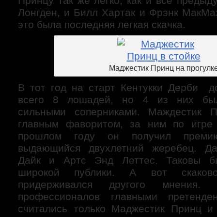
Принцу так же легко, как и все преды
Лонгден, и Билл Хартак и Фрэнк МакМа
это была последняя легкая скачка.
Маджестик Принц на прогулк
В тот год на старт Кентукки Дерби 
всего 8 лошадей, но 4 из них был
сильными соперниками. Маждестик П
главным фаворитом, за ним по игре
прошлом году он получил премию
выдающийся двухлетний жеребец. Да
Дайк и Артс Энд Леттес. Таковы б
широкой публики. А вот скаково
придерживался другого мнения.
профессионалов главными претенде
считались только Маджестик Принц и