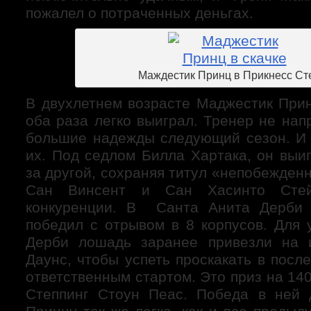
пожалел о потраченных деньгах.
Маждестик Принц в Прикнесс Ст
В двухлетнем возрасте Маджестик Прин
оба раза легко выиграл. Тренер не напр
большие надежды следующий сезон. И
их. Под седлом Билла Хартака, он выи
за другой, сохраняя титул «непобежденн
Сан Винсент и Сан Хасинто Сте
конкуренции. В Санта Анита Дерби
победил с отрывом в 8 корпусов. Для 
Дерби лошадь заранее привезли на 
Даунс, чтобы успеть проскакать в пос
ответственным стартом. Это приз на 14
Степпинг Стоун Пеас. Победа в ней 