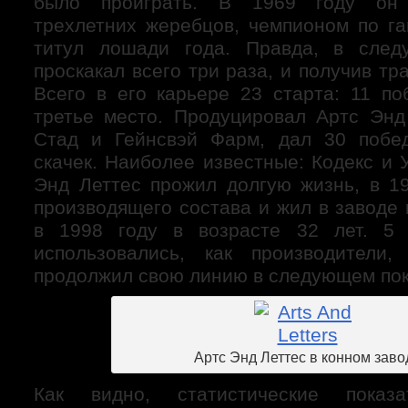
было проиграть. В 1969 году он
трехлетних жеребцов, чемпионом по га
титул лошади года. Правда, в сле
проскакал всего три раза, и получив тр
Всего в его карьере 23 старта: 11 по
третье место. Продуцировал Артс Энд
Стад и Гейнсвэй Фарм, дал 30 побед
скачек. Наиболее известные: Кодекс и 
Энд Леттес прожил долгую жизнь, в 1
производящего состава и жил в заводе 
в 1998 году в возрасте 32 лет. 5
использовались, как производител
продолжил свою линию в следующем по
Артс Энд Леттес в конном заво
Как видно, статистические показа