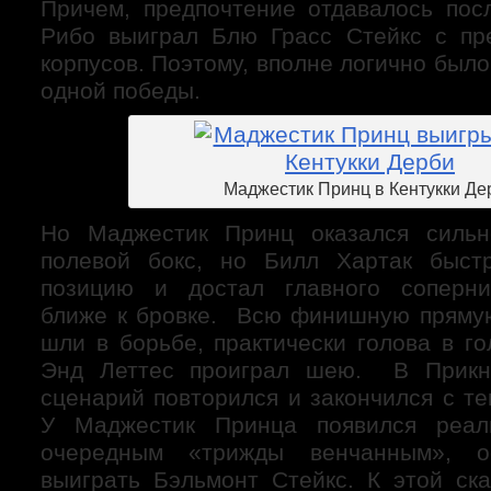
Причем, предпочтение отдавалось пос
Рибо выиграл Блю Грасс Стейкс с пр
корпусов. Поэтому, вполне логично было
одной победы.
Маджестик Принц в Кентукки Де
Но Маджестик Принц оказался сильн
полевой бокс, но Билл Хартак быст
позицию и достал главного соперни
ближе к бровке. Всю финишную пряму
шли в борьбе, практически голова в го
Энд Леттес проиграл шею. В Прикн
сценарий повторился и закончился с т
У Маджестик Принца появился реал
очередным «трижды венчанным», ос
выиграть Бэльмонт Стейкс. К этой ск