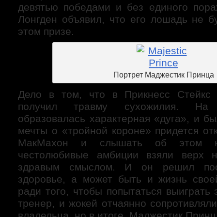
девятью победами и без единого пор
Лонгден объявил, что его лошадь не б
этом призе.
Портрет Маджестик Принца
Дело в том, что в Прикнесс Стейкс
получил травму сухожилия. На
образовалась характерная «дуга», и бы
мечты о «тройной короне» придется от
МакМахон и слышать об этом н
честолюбивые амбиции взяли верх 
здравым смыслом. И он решил пос
здоровье, а может быть и жизнь сво
ради того, чтобы попытаться выиграть
тренер, и жокей отчаянно сопротивлял
владельца, но в итоге Маджестик Принц