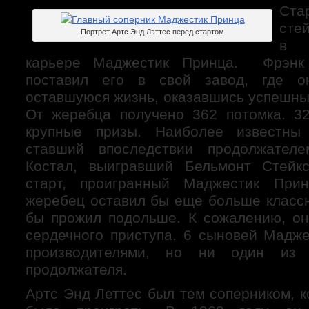
Ст
сте
Портрет Артс Энд Лэттес перед стартом
в 
карьере Маджестик Принца. Фрэнк
поставил его в свой завод, где 
оставшуюся жизнь, оказавшись успешны
От жеребца получено 362 потомка. 3
крупные призы. Наиболее известны
ставший впоследствии продолжател
Костал, выигравший Бельмонт Стейк
старт, проигранный Маджестик При
жеребец оставил бы еще больше классн
бы прожил подольше. К сожалению, он
сердечного приступа. 6 сыновей Мадж
производителями, но ни один из
продолжателя.
Артс Энд Леттес был тем соперником, 