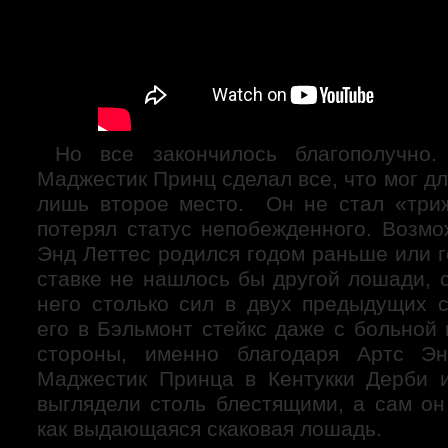
Но все закончилось благополучно.
Маджестик Принц сделал все, что мог дл
лишь второе место. Он не стал «три
потерял статус непобежденного. Возмо
Энд Леттес родился годом раньше или г
ставке не нашлось бы другой лошади, 
него столько сил в двух предыдущих с
его в Бэльмонт стейкс даже с больной 
стороны, именно благодаря Артс Э
Маджестик Принца в Кентукки Дерби 
выглядели столь блестящими, а сам он
как выдающаяся скаковая лошадь.