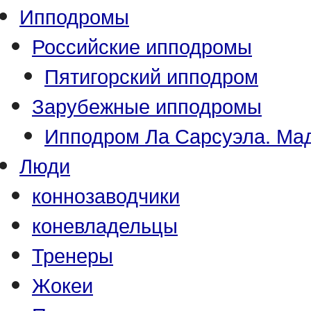
Ипподромы
Российские ипподромы
Пятигорский ипподром
Зарубежные ипподромы
Ипподром Ла Сарсуэла. Мад
Люди
коннозаводчики
коневладельцы
Тренеры
Жокеи