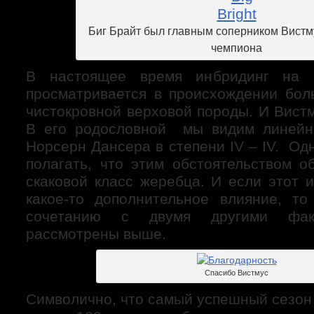
Биг Брайт был главным соперником Вистм
чемпиона
В настоящее время инбридинг на 
просматривается в происхождении бо
чистокровной верховой породы. И Вист
В его родословной мы видим линей
Норсерн Дансера в степени IV – IV. Одн
полагать, что этим обстоятельством о
скаковой класс жеребца. И если этот 
какое-то дополнительное влияние, то
сочетанию с двумя другими факт
рассмотрены выше.
Спасибо Вистмус
Символично, что самый успешный сезон