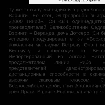
Мать Вистмуса Вэринга
Ту же картину мы видим и в родословн
Вэринги. Ее отец Энтрепренёр выигр
«2000 Гиней». Он сын одиннадцатик
производителей Великобритании Сэдл
Вэринги – Веранда, дочь Дотсеро. Он 
успешно продуцировал в к-з «Восх
поколении мы видим Встречу. Она при
Вистмусу и происходит от Витс
Импортированный из Англии Витс
продолжателем линии Рибо. Б
представителей демонстриро
дистанционные способности в скачк
высоким скаковым классом. Ст
Всероссийское дерби, приз Аналогично
приз Праги. В призе Европы заняла трет