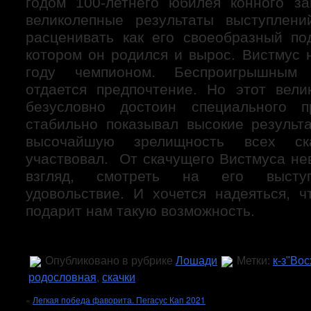
годом 100-летнего юбилея конного з
великолепные результаты выступлен
расценивать как его своеобразный под
котором он родился и вырос. Вистмус 
году чемпионом. Беспроигрышным
отдается предпочтение. Но этот вел
безусловно достоин специального 
стабильно показывал высокие результ
высочайшую зрелищность всех ск
участвовал. От скачущего Вистмуса не
взгляд, смотреть на его выступ
удовольствие. И хочется надеяться, 
подарит нам такую возможность.
Опубликовано в рубрике
Лошади
Метки:
к-з"Вос
родословная
,
скачки
«
Легкая победа фаворита. Пегасус Кап 2021