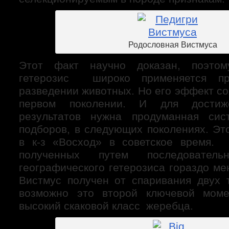
Родословная Вистмуса
Этот факт научно доказан, поэтом
гетерозис широко применяется пр
разведении животных. Но его эффект со
первом поколении. И для достиж
результатов нужна продуманная сис
подборов, в следующих поколениях. Эт
в к-з «Восход» в советское время. 
полученных путем последователь
географического гетерозиса гораздо ме
Вистмус получен от спаривания двух 
возможно это второй ключевой моме
высокий скаковой класс жеребца.