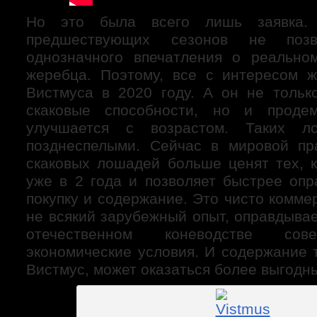
Но это была всего лишь заявка. 
предшествующих сезонов не позв
однозначного впечатления о реально
жеребца. Поэтому, все с интересом 
Вистмуса в 2020 году. А он не тольк
скаковые способности, но и продем
улучшается с возрастом. Таких л
позднеспелыми. Сейчас в мировой пр
скаковых лошадей больше ценят тех, к
уже в 2 года и позволяет быстрее опр
покупку и содержание. Это чисто комме
не всякий зарубежный опыт, оправдывае
отечественном коневодстве сов
экономические условия. И содержание 
Вистмус, может оказаться более выгодн