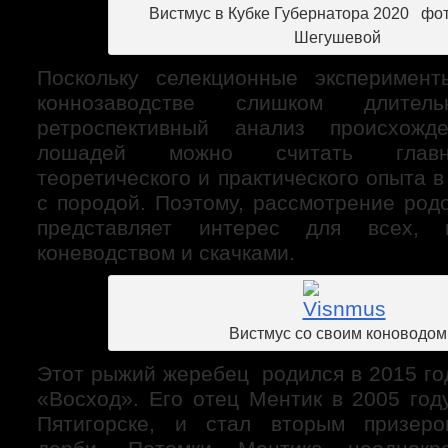
Вистмус в Кубке Губернатора 2020 фо
Шегушевой
Поскольку селекционные эксперимент
коннозаводстве слишком длите
ретроспективный анализ происхожд
лошадей можно считать главн
теоретического и практического опыта 
с породой. Поэтому, рассмотрение род
представляет интерес для всех, к
коневодством и скачками.
Вистмус со своим коноводом
Этот рыжий жеребец родился в 2015 го
«Восход». Его отец Ментик в 2005 год
Пятигорске, и стал вторым призеро