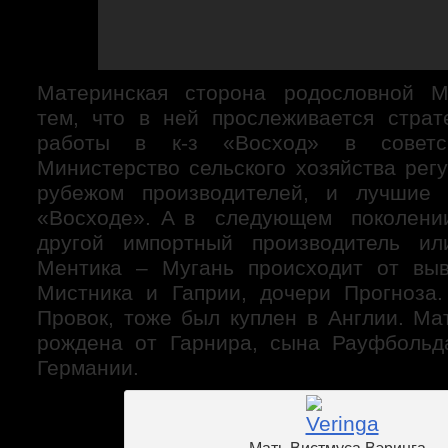
Материнская сторона родословной М
тем, что в ней прослеживается страт
работы в к-з «Восход» в советс
Министерство сельского хозяйства рег
рубежом производителей, и лучшие
«Восходе». А в следующем поколении
другой импортный производитель и
Ментика – Мугань происходит от выв
Мистника и Гаприи, дочери Прогноза
Провок, тоже был куплен в Англии. Ма
рождена от Гарнира, сына Рауфбольд
Германии.