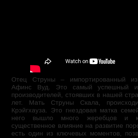
Отец Струны – импортированный из
Афинс Вуд. Это самый успешный и
производителей, стоявших в нашей стр
лет. Мать Струны Скала, происход
Крэйгхауза. Это гнездовая матка семе
него вышло много жеребцов и ко
существенное влияние на развитие пор
есть один из ключевых моментов, поз