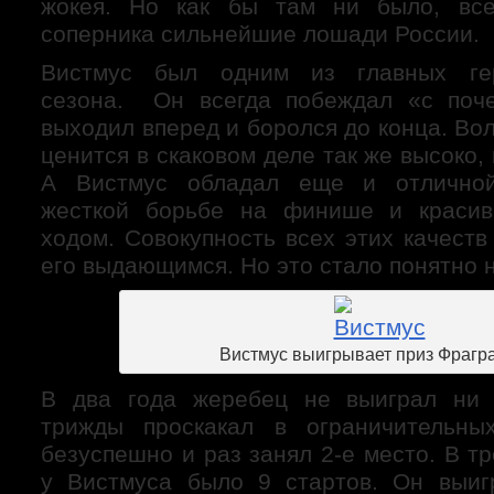
жокея. Но как бы там ни было, вс
соперника сильнейшие лошади России.
Вистмус был одним из главных ге
сезона. Он всегда побеждал «с поче
выходил вперед и боролся до конца. Во
ценится в скаковом деле так же высоко,
А Вистмус обладал еще и отличной
жесткой борьбе на финише и красив
ходом. Совокупность всех этих качеств
его выдающимся. Но это стало понятно н
Вистмус выигрывает приз Фрагр
В два года жеребец не выиграл ни 
трижды проскакал в ограничительны
безуспешно и раз занял 2-е место. В т
у Вистмуса было 9 стартов. Он выиг