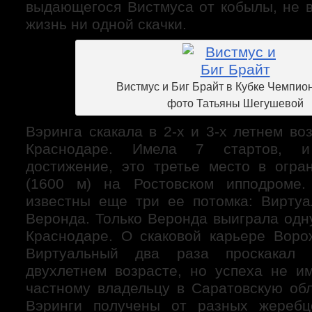
выдающегося Вистмуса от кобылы, не 
жизнь ни одной скачки.
Вистмус и Биг Брайт в Кубке Чемпио
фото Татьяны Шегушевой
Вэринга скакала в 2-х и 3-х летнем во
Краснодаре. Имела 7 стартов, 
достижение, это третье место в огра
(1600 м) на Ростовском ипподроме.
известны еще три ее потомка: Вирту
Веронда. Только Веронда выиграла одн
Краснодаре. О скаковой карьере Воро
Виртуальный два раза проскакал
двухлетнем возрасте, но успеха не и
частному владельцу в Саратовскую обл
Вэринги получены от разных жеребцо