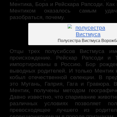
Ментика, Бора и Рейскара Рапсоди. Как 
Ментиком оказалось самым удач
разобраться, почему.
Полусестра Вистмуса Ворожб
Отцы трех полусибсов Вистмуса и
происхождение. Рейскар Рапсоди и 
импортированы в Россию. Бор рожде
выводных родителей. И только Ментик 
кобыл отечественной селекции. В пре
это Мугань, Гаприя, Гага и Гравюра. 
Ментик, получены методом географиче
Давно известно, что спаривание живот
различных условиях позволяет пол
превосходящее лучшего из родите
селекционируемым в породе признакам.