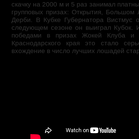
скачку на 2000 м и 5 раз занимал платны
групповых призах: Открытия, Большом 
Дерби. В Кубке Губернатора Вистмус о
следующем сезоне он выиграл Кубок. И
победами в призах Жокей Клуба и 
Краснодарского края это стало серь
вхождение в число лучших лошадей стар