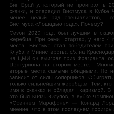
скачки в Австралии
Биг Брайту, который не проиграл в 2
хроника скачек
Лошади
скачки, и опередил Вистмуса в Кубке 
Родоначальники
менее, целый ряд специалистов, г
Матки
Вистмуса «Лошадью года». Почему?
Ипподромы
Российские ипподромы
Сезон 2020 года был лучшим в скако
Пятигорский ипподром
Зарубежные ипподромы
жеребца. При семи стартах, у него 4 
Ипподром Ла Сарсуэла. Мадрид. Испания.
места. Вистмус стал победителем пр
Люди
коннозаводчики
Клуба и Министерства с/х на Краснода
коневладельцы
на ЦМИ он выиграл приз Фрагранта, ос
Тренеры
Центуриона на втором месте. Многие
Жокеи
Персонал конюшни
вторые места самыми обидными. Но н
специалисты
зависит от силы соперников. Обыграть
Любители
Тотализатор
только сильнейшим жеребцам. Тем, кто
имидж игры
имя в скачках и обладал харизмой. В 
виды игры
это был Князь Юсупов, в Кубке Чемпио
необходимая информация
стратегия игры
«Осеннем Марафоне» — Конард Лорд
экономика и статистика
мнение, что в этом последнем проигры