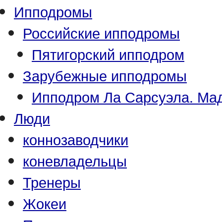
Ипподромы
Российские ипподромы
Пятигорский ипподром
Зарубежные ипподромы
Ипподром Ла Сарсуэла. Мад
Люди
коннозаводчики
коневладельцы
Тренеры
Жокеи