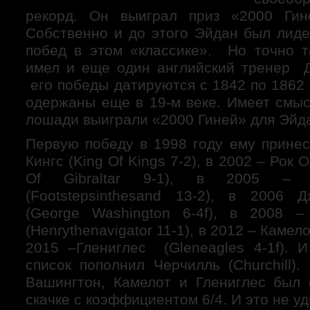
скачки в Австралии
рекорд. Он выиграл приз «2000 Гин
хроника скачек
Лошади
Собственно и до этого Эйдан был лиде
Родоначальники
побед в этом «классике». Но точно т
Матки
Ипподромы
имел и еще один английский тренер Д
Российские ипподромы
его победы датируются с 1842 по 1862 
Пятигорский ипподром
одержаны еще в 19-м веке. Имеет смыс
Зарубежные ипподромы
Ипподром Ла Сарсуэла. Мадрид. Испания.
лошади выиграли «2000 Гиней» для Эйд
Люди
коннозаводчики
Первую победу в 1998 году ему прине
коневладельцы
Кингс (King Of Kings 7-2), в 2002 – Рок
Тренеры
Жокеи
Of Gibraltar 9-1), в 2005 – Фу
Персонал конюшни
(Footstepsinthesand 13-2), в 2006 
специалисты
(George Washington 6-4f), в 2008 –
Любители
Тотализатор
(Henrythenavigator 11-1), в 2012 – Камело
имидж игры
2015 –Глениглес (Gleneagles 4-1f). И
виды игры
список пополнил Черчилль (Churchill)
необходимая информация
стратегия игры
Вашингтон, Камелот и Глениглес был
экономика и статистика
скачке с коэффициентом 6/4. И это не у