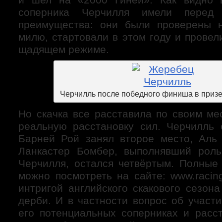
соперника Черчилля имели перед
преимущества: они были проверены 
милю, стартовали в этом году и прове
щадящем режиме.
Черчилль после победного финиша в призе
Но скачка все расставила по своим ме
реальную расстановку сил. Черчилль 
Барней Рой занял второе место, Аль
Ланкастер Бомбер, выполнявший роль
Черчилля, остался четвёртым. Полные 
можно посмотреть на сайте: www.racin
интригой английского скакового сезон
дерби. И в частности вопрос об участ
его потенциальных соперниках и расс