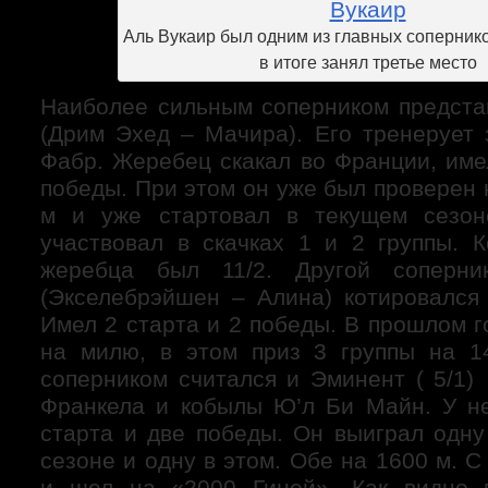
Аль Вукаир был одним из главных сопернико
в итоге занял третье место
Наиболее сильным соперником предста
(Дрим Эхед – Мачира). Его тренерует
Фабр. Жеребец скакал во Франции, име
победы. При этом он уже был проверен
м и уже стартовал в текущем сезон
участвовал в скачках 1 и 2 группы. 
жеребца был 11/2. Другой соперн
(Экселебрэйшен – Алина) котировалс
Имел 2 старта и 2 победы. В прошлом г
на милю, в этом приз 3 группы на 1
соперником считался и Эминент ( 5/1)
Франкела и кобылы Ю’л Би Майн. У н
старта и две победы. Он выиграл одну
сезоне и одну в этом. Обе на 1600 м. С
и шел на «2000 Гиней». Как видно 