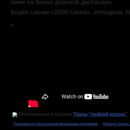
ними на более длинной дистанции.
Видео скачки «2000 Гиней». Ипподром Нь
Опубликовано в рубрике
Призы "тройной короны"
«
Праздник на Центральном Московском ипподроме
Кобыла Сераль