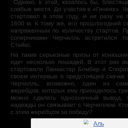
Однако, в этой, казалось бы, блестящ
слабые места. До участия в «Гинеях» Ч
стартовал в этом году, и ни разу не
1600 м. К тому же, его прошлогодний 
напряженным по количеству стартов. П
соперниками Черчилль встретился т
Стейкс.
На такие серьезные призы от конюшни
идет несколько лошадей. В этот раз в
стартовали Ланкастер Бомбер и Спири
своем интервью о предстоящей скачке 
Черчилль, возможно, один из сам
жеребцов, которых ему приходилось тре
можно сделать однозначный вывод, 
надежды он связывает с Черчиллем. Кт
с этим жеребцом за победу?