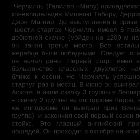
Черчилль (Галилео –Миоу) принадлежит
коневладельцев Мишелю Табору, Дерри
Джон Магнир. До выступления в призе 
шести стартах Черчилль имеел 5 побе
дебютной скачке (мэйден на 1200 м на
он занял третье место. Все осталь
жеребца были победными. Следует отме
он начал рано. Первый старт имел в
большинство классных двухлеток на
ближе к осени. Но Черчилль успешно
стартуя раз в месяц. В июне он выиграл
Аскоте, в июле скачку 3 группы в Леопа
– скачку 2 группы на ипподроме Карра, 
же ипподроме он выиграл приз Винсе
группа), и закончил свой первый сезон 
стейкс. Это главный английский при
лошадей. Он проходит в октябре на ипп