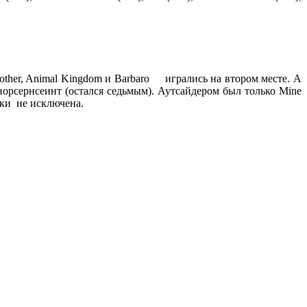
nother, Animal Kingdom и Barbaro игрались на втором месте. А
орсернсеинт (остался седьмым). Аутсайдером был только Mine
аки не исключена.