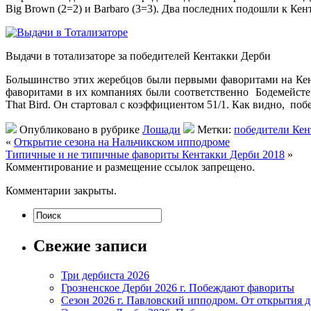
Big Brown (2=2) и Barbaro (3=3). Два последних подошли к К
Выдачи в тотализаторе за победителей Кентакки Дерби
Большинство этих жеребцов были первыми фаворитами на Кентак
фаворитами в их компаниях были соответственно Бодемейстер
That Bird. Он стартовал с коэффициентом 51/1. Как видно, по
Опубликовано в рубрике
Лошади
Метки:
победители Кен
«
Открытие сезона на Нальчикском ипподроме
Типичные и не типичные фавориты Кентакки Дерби 2018
»
Комментирование и размещение ссылок запрещено.
Комментарии закрыты.
Свежие записи
Три дербиста 2026
Грозненское Дерби 2026 г. Побеждают фавориты
Сезон 2026 г. Павловский ипподром. От открытия 