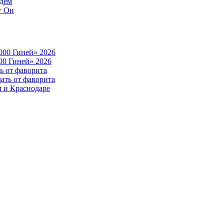
ждем
г Он
000 Гиней» 2026
00 Гиней» 2026
ь от фаворита
ать от фаворита
м и Краснодаре