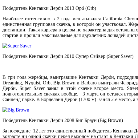
Победитель Кентакки Дерби 2013 Орб (Orb)
Наиболее интенсивно в 2 года испытывался California Chro
единственная групповая скачка, в которой он участвовал. Жер
дистанции. Такая карьера в целом не характерна для остальны
стартов и прошли максимальные для двухлетних лошадей диста
Победитель Кентакки Дерби 2010 Супер Сэйвер (Super Saver)
В три года жеребцы, выигравшие Кентакки Дерби, подходили
Dreaming, Nyquist, Orb, Big Brown и Barbaro выиграли Флорид
Дерби, Super Saver занял в этой скачке второе место. St
подготовительных скачках вообще. 3 марта он остался втор
Санленд парке. В Борделанд Дерби (1700 м) занял 2-е место, а 
Победитель Кентакки Дерби 2008 Биг Браун (Big Brown)
За последние 12 лет это единственный победитель Кентакки Де
возрасте ни одной скачки перед выходом на старт в Кентакки Дерб