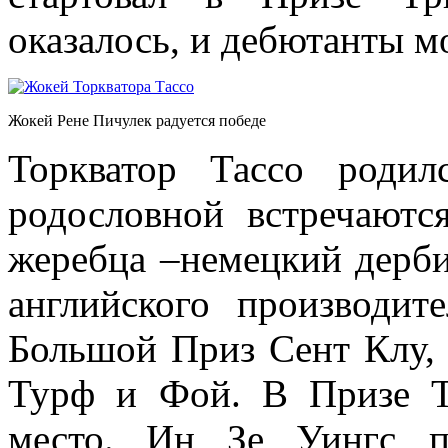
оказалось, и дебютанты м
Жокей Рене Пичулек радуется победе
Торкватор Тассо роди
родословной встречаютс
жеребца –немецкий дерби
английского производи
Большой Приз Сент Клу,
Турф и Фой. В Призе Т
место. Ин Зе Уингс п