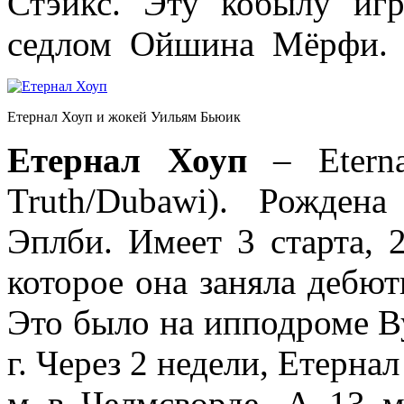
Стэйкс. Эту кобылу иг
седлом Ойшина Мёрфи.
Етернал Хоуп и жокей Уильям Бьюик
Етернал
Хоуп
– Eterna
Truth/Dubawi). Рожден
Эплби. Имеет 3 старта, 
которое она заняла дебют
Это было на ипподроме В
г. Через 2 недели, Етерна
м в Челмсворде. А 13 м