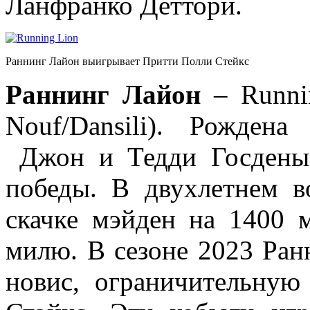
Ланфранко Деттори.
Раннинг Лайон выигрывает Притти Полли Стейкс
Раннинг
Лайон
– Runnin
Nouf/Dansili). Рожден
Джон и Тедди Госдены.
победы. В двухлетнем в
скачке мэйден на 1400 
милю. В сезоне 2023 Ран
новис, ограничительну