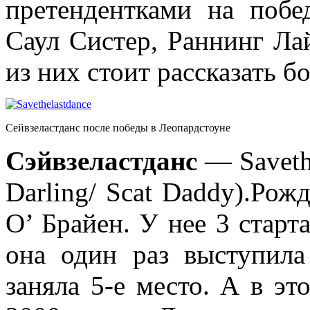
претендентками на побед
Саул Систер, Раннинг Ла
из них стоит рассказать б
Сейвзеластданс после победы в Леопардстоуне
Сэйвзеластданс
— Savethe
Darling/ Scat Daddy).Рож
О’ Брайен. У нее 3 стар
она один раз выступил
заняла 5-е место. А в э