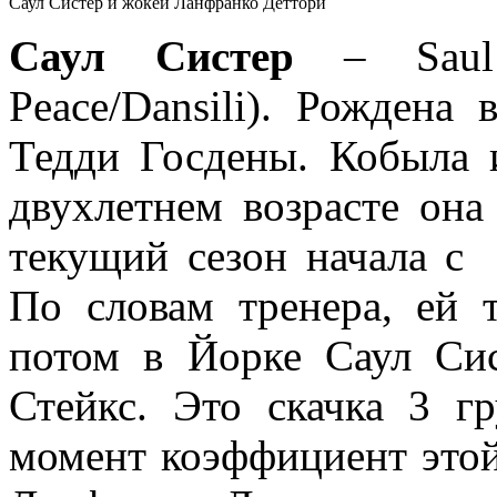
Саул Систер и жокей Ланфранко Деттори
Саул
Систер
– Saul 
Peace/Dansili). Рожден
Тедди Госдены. Кобыла 
двухлетнем возрасте он
текущий сезон начала с 
По словам тренера, ей 
потом в Йорке Саул Си
Стейкс. Это скачка 3 
момент коэффициент этой