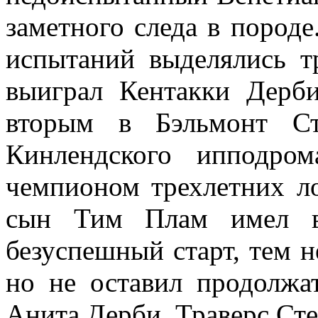
заметного следа в пород
испытаний выделялись 
выиграл Кентакки Дер
вторым в Бэльмонт Ст
Кинлендского ипподро
чемпионом трехлетних ло
сын Тим Плам имел в
безуспешный старт, тем н
но не оставил продолжа
Анита Дерби, Траверс Сте