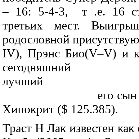
– 16: 5-4-3, т .е. 16 с
третьих мест. Выигры
родословной присутствую
IV), Прэнс Био(V–V) и к
сегодня
л
его сын по сумм
Хипокрит ($ 125.385).
Траст Н Лак известен как