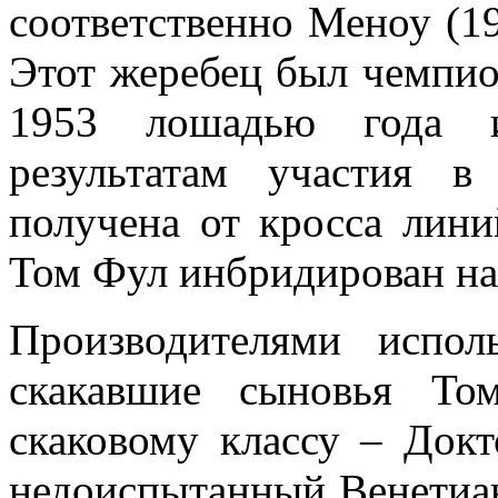
соответственно Меноу (19
Этот жеребец был чемпион
1953 лошадью года 
результатам участия в
получена от кросса лин
Том Фул инбридирован на
Производителями испол
скакавшие сыновья То
скаковому классу – Докт
недоиспытанный Венетиан