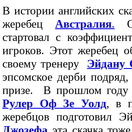
В истории английских ск
жеребец
Австралия
.
Он
стартовал с коэффициен
игроков. Этот жеребец о
своему тренеру
Эйдану 
эпсомское дерби подряд, 
призе. В прошлом году 
Рулер Оф Зе Уолд
, в 
жеребцов подготовил Э
Джозефа
эта скачка тоже