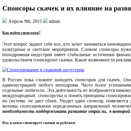
Спонсоры скачек и их влияние на разв
Апрель 9th, 2015
admin
Как найти спонсоров?
Этот вопрос задают себе все, кто хочет заниматься инновац
культурные и светские мероприятия. Словом спонсоры нужн
ипподромная индустрия имеет стабильные источники финанс
удовольствием спонсируют скачки. Какие возможности рекламы
В России пока сложнее находить спонсоров для скачек. Они
администрацией любого ипподрома. Часто более успешным
отдельные любители. Эта деятельность не возбраняется никому 
международный спонсорства и понять принципы спонсирования
но система не дает сбоев. Уходит один спонсор, появляется
мотивы спонсирования определенных направлений человечес
необходимость поддерживать развитие отрасли, в которо
Кто и зачем спонсирует скачки за рубежом