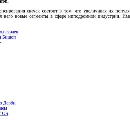
afon
.
нсирования скачек состоит в том, что увеличивая их популя
я него новые сегменты в сфере ипподромной индустрии. Име
ы скачек
нц Бишоп
»
до Дерби
ждем
г Он