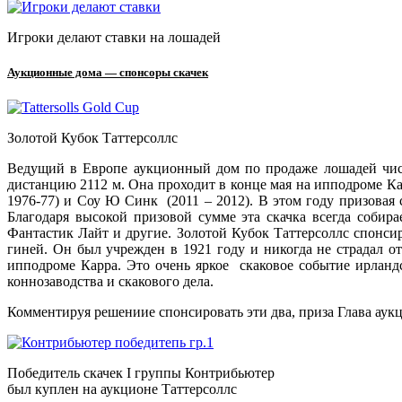
Игроки делают ставки на лошадей
Аукционные дома — спонсоры скачек
Золотой Кубок Таттерсоллс
Ведущий в Европе аукционный дом по продаже лошадей чи
дистанцию 2112 м. Она проходит в конце мая на ипподроме Кар
1976-77) и Соу Ю Синк (2011 – 2012). В этом году призовая
Благодаря высокой призовой сумме эта скачка всегда соби
Фантастик Лайт и другие. Золотой Кубок Таттерсоллс спонс
гиней. Он был учрежден в 1921 году и никогда не страдал о
ипподроме Карра. Это очень яркое скаковое событие ирланд
коннозаводства и скакового дела.
Комментируя решениие спонсировать эти два, приза Глава аук
Победитель скачек I группы Контрибьютер
был куплен на аукционе Таттерсоллс