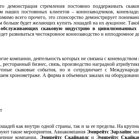
это демонстрация стремления постоянно поддерживать ск
м наших постоянных клиентов – коннозаводчиков, коневладель
омимо всего прочего, это спонсорство демонстрирует понимани
ем больше будет желающих купить лошадей на их аукционе. Так
 обслуживающих скаковую индустрию в цивилизованных с
дет развиваться чистокровное коннозаводство и ипподромное дел
огие компании, деятельность которых не связана с коневодством
а, ресторанный бизнес, связь, производство наградной атрибути
пные скаковые события, но и сотрудничает с Международ
йшем хронометраже. А фирма в объемных заказах на оборудовани
т
ошадей как внутри одной страны, так и за ее пределы. На кру
ируют такие мероприятия. Авиакомпания
Эмирейтс Эарлайнс
мн
черние компании.
Эмирейтс Скайвардс
и
Эмирейтс Скайка