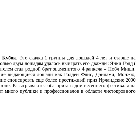
й Кубок
. Это скачка 1 группы для лошадей 4 лет и старше на
только двум лошадям удалось выиграть его дважды: Янки Голд (
дителем стал родной брат знаменитого Франкела – Нобл Мишн.
такие выдающиеся лошади как Голден Флис, Дэйлами, Монжю,
ние спонсировть еще более престижный приз Ирландские 2000
зоне. Разыгрываются оба приза в дни весеннего фестиваля на
ет много публики и профессионалов в области чистокровного