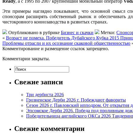
Ready
, а с 1995 по 2007 крупнейший мобильный оператор
Vod
Эти примеры наглядно показывают, что основной смысл спо
спонсорам расширять собственный рынок и обеспечивать дл
чистокровного коннозаводства в развитых странах.
Опубликовано в рубрике
Бизнес и скачки
Метки:
Спонсор
«
Возраст не помеха. Победитель Дубайского Кубка 2015 При
Проблемы отрасли и их осознание скаковой общественностью
Комментирование и размещение ссылок запрещено.
Комментарии закрыты.
Свежие записи
Три дербиста 2026
Грозненское Дерби 2026 г. Побеждают фавориты
Сезон 2026 г. Павловский ипподром. От открытия 
Эпсомское Дерби 2026. Победа под проливным до
Победительница английского ОКСа 2026 Тандерин
Свежие комментарии