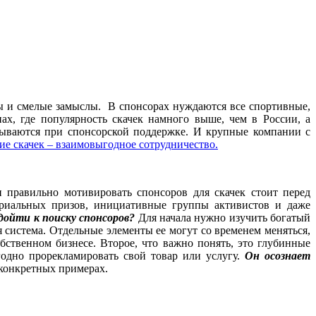
ты и смелые замыслы. В спонсорах нуждаются все спортивные,
х, где популярность скачек намного выше, чем в России, а
рываются при спонсорской поддержке. И крупные компании с
е скачек – взаимовыгодное сотрудничество.
и правильно мотивировать спонсоров для скачек стоит перед
риальных призов, инициативные группы активистов и даже
дойти к поиску спонсоров?
Для начала нужно изучить богатый
система. Отдельные элементы ее могут со временем меняться,
бственном бизнесе. Второе, что важно понять, это глубинные
одно прорекламировать свой товар или услугу.
Он осознает
 конкретных примерах.