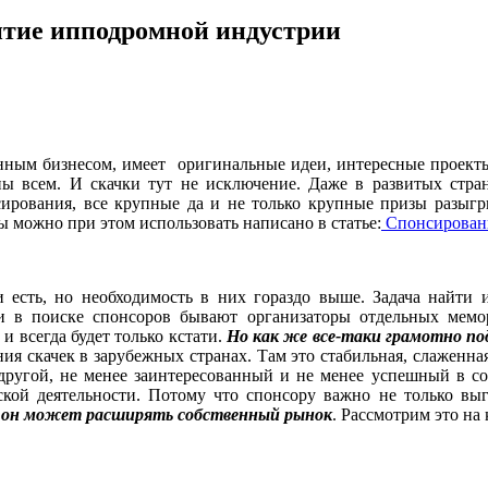
итие ипподромной индустрии
ионным бизнесом, имеет оригинальные идеи, интересные проек
ы всем. И скачки тут не исключение. Даже в развитых страна
ирования, все крупные да и не только крупные призы разыг
 можно при этом использовать написано в статье:
Спонсировани
 есть, но необходимость в них гораздо выше. Задача найти 
и в поиске спонсоров бывают организаторы отдельных мемо
и всегда будет только кстати.
Но как же все-таки грамотно по
 скачек в зарубежных странах. Там это стабильная, слаженная 
 другой, не менее заинтересованный и не менее успешный в со
кой деятельности. Потому что спонсору важно не только выг
й он может расширять собственный рынок
. Рассмотрим это на