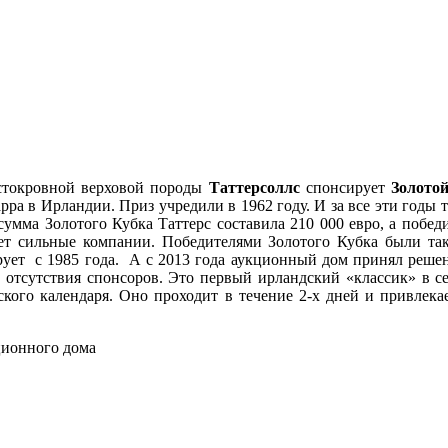
стокровной верховой породы
Таттерсоллс
спонсирует
Золото
ра в Ирландии. Приз учредили в 1962 году. И за все эти годы 
 сумма Золотого Кубка Таттерс составила 210 000 евро, а побе
рает сильные компании. Победителями Золотого Кубка были 
ирует с 1985 года. А с 2013 года аукционный дом принял реше
т отсутствия спонсоров. Это первый ирландский «классик» в се
ского календаря. Оно проходит в течение 2-х дней и привлека
ционного дома