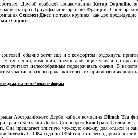
ивотных. Другой арабской авиакомпании
Катар Эарлайнс
вн
держивать приз Триумфальной арки во Франции. Спонсорски
компания
Сентиен Джет
не такая крупная, как две предыдущие
найл Спринт
.
зрителей, обычно хотят еще и с комфортом отдохнуть, приятн
ах. Естественно, компании, предоставляющие услуги по орган
гие считают целесообразным поддерживать скачки. В качест
ентам участие в разного рода экзотических приключениях вплоть
дные дома, и автомобильные фирмы
ыгрыша Австралийского Дерби чайная компания
Dilmah
Tea
фин
 три трайла Кентакки Дерби. Спонсором
Блю Грасс Стейкс
выст
n
. Она предлагает элитную мужскую одежду для отдыха и за
банк
Investic
.
С 1984 года по 1994 год этот легендарный англий