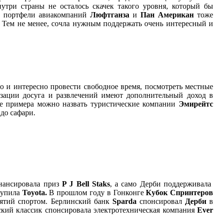
утри страны не осталось скачек такого уровня, который бы
е портфели авиакомпаний
Люфтганза
и
Пан Американ
тоже
. Тем не менее, сочла нужным поддержать очень интересный и
о и интересно провести свободное время, посмотреть местные
изации досуга и развлечений имеют дополнительный доход в
ве примера можно назвать туристические компании
Эмирейтс
 до сафари.
ансировала приз
P
J
Bell
Staks
, а само Дерби поддерживала
упила
Toyota
.
В прошлом году в Гонконге
Кубок Спринтеров
нятий спортом. Берлинский банк
Sparda
спонсировал
Дерби
в
ский классик спонсировала электротехническая компания
Ever