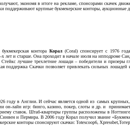
лучают, экономя в итоге на рекламе, спонсорами скачек движе
ачки поддерживают крупные букмекерские конторы, аукционные 
s) букмекерская контора
Корал
(Coral) спонсирует с 1976 год
3-х лет и старше. Она проходит в начале июля на ипподроме Сан
с Стейкс лучшие трехлетние лошади – победители и призеры г
ская поддержка Скачки позволяет привлекать сильных лошадей 
26 году в Англии. И сейчас является одной из самых крупных
и он-лайн игр: бинго, казино, покер, слоты и др. и принимает
приему ставок. Штаб-квартиры группы расположены в Ноттинге
инвен и Пермира. В 2006 году Корал получил звание «Букмекер
ские конторы спонсируют скачки: Totescoop6, Xpressbet,Тотеpool, 