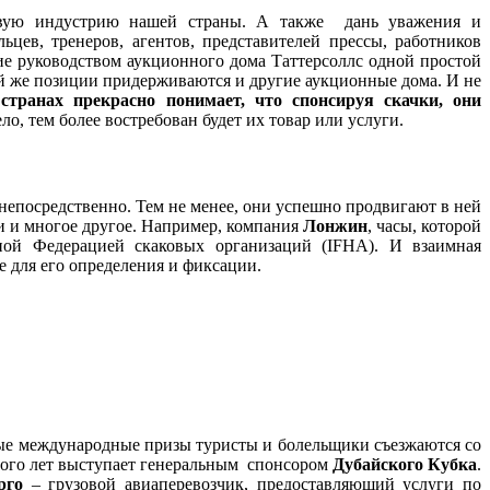
аковую индустрию нашей страны. А также дань уважения и
цев, тренеров, агентов, представителей прессы, работников
е руководством аукционного дома Таттерсоллс одной простой
ой же позиции придерживаются и другие аукционные дома. И не
транах прекрасно понимает, что спонсируя скачки, они
о, тем более востребован будет их товар или услуги.
 непосредственно. Тем не менее, они успешно продвигают в ней
ки и многое другое. Например, компания
Лонжин
, часы, которой
ной Федерацией скаковых организаций (IFHA). И взаимная
е для его определения и фиксации.
пные международные призы туристы и болельщики съезжаются со
ого лет выступает генеральным спонсором
Дубайского Кубка
.
рго
– грузовой авиаперевозчик, предоставляющий услуги по