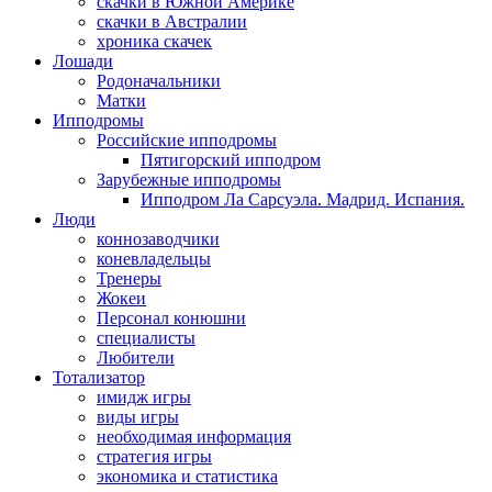
скачки в Южной Америке
скачки в Австралии
хроника скачек
Лошади
Родоначальники
Матки
Ипподромы
Российские ипподромы
Пятигорский ипподром
Зарубежные ипподромы
Ипподром Ла Сарсуэла. Мадрид. Испания.
Люди
коннозаводчики
коневладельцы
Тренеры
Жокеи
Персонал конюшни
специалисты
Любители
Тотализатор
имидж игры
виды игры
необходимая информация
стратегия игры
экономика и статистика