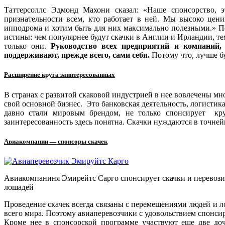
Таттерсоллс Эдмонд Махони сказал: «Наше спонсорство, 
признательности всем, кто работает в ней. Мы высоко цени
ипподрома и хотим быть для них максимально полезными.» П
истины: чем популярнее будут скачки в Англии и Ирландии, т
только они.
Руководство всех предприятий и компаний,
поддерживают, прежде всего, сами себя.
Потому что, лучше бу
Расширение круга заинтересованных
В странах с развитой скаковой индустрией в нее вовлечены мн
свой основной бизнес. Это банковская деятельность, логистик
давно стали мировым брендом, не только спонсирует кру
заинтересованность здесь понятна. Скачки нуждаются в точне
Авиакомпании — спонсоры скачек
Авиакомпаниня Эмирейтс Сарго спонсирует скачки и перевози
лошадей
Проведение скачек всегда связаны с перемещениями людей и л
всего мира. Поэтому авиаперевозчики с удовольствием спонс
Кроме нее в спонсорской программе участвуют еще две до