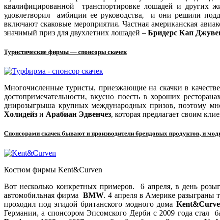
квалифицированной транспортировке лошадей и других ж
удовлетворил амбиции ее руководства, и они решили под
включают скаковые мероприятия. Частная американская авиа
значимый приз для двухлетних лошадей –
Бридерс Кап Джуве
Туристические фирмы — спонсоры скачек
Многочисленные туристы, приезжающие на скачки в качестве 
достопримечательности, вкусно поесть в хороших ресторан
днирозыгрыша крупных международных призов, поэтому мно
Холидейз
и
Арабиан Эдвенчез
, которая предлагает своим кли
Спонсорами скачек бывают и производители брендовых продуктов, и мо
Костюм фирмы Kent&Curven
Вот несколько конкретных примеров. 6 апреля, в день роз
автомобильная фирма
BMW
. 4 апреля в Америке разыграны
проходил под эгидой британского модного дома
Kent
&
Curve
Германии, а спонсором Эпсомского Дерби с 2009 года стал 