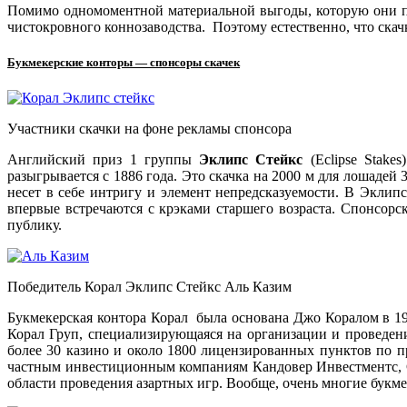
Помимо одномоментной материальной выгоды, которую они по
чистокровного коннозаводства. Поэтому естественно, что ск
Букмекерские конторы — спонсоры скачек
Участники скачки на фоне рекламы спонсора
Английский приз 1 группы
Эклипс Стейкс
(Eclipse Stake
разыгрывается с 1886 года. Это скачка на 2000 м для лошадей 
несет в себе интригу и элемент непредсказуемости. В Эклип
впервые встречаются с крэками старшего возраста. Спонсор
публику.
Победитель Корал Эклипс Стейкс Аль Казим
Букмекерская контора Корал была основана Джо Коралом в 19
Корал Груп, специализирующаяся на организации и проведени
более 30 казино и около 1800 лицензированных пунктов по 
частным инвестиционным компаниям Кандовер Инвестментс, С
области проведения азартных игр. Вообще, очень многие букмекер