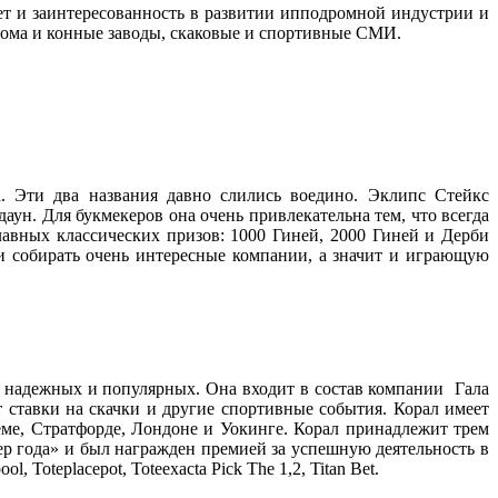
т и заинтересованность в развитии ипподромной индустрии и
дома и конные заводы, скаковые и спортивные СМИ.
а. Эти два названия давно слились воедино. Эклипс Стейкс
даун. Для букмекеров она очень привлекательна тем, что всегда
лавных классических призов: 1000 Гиней, 2000 Гиней и Дерби
и собирать очень интересные компании, а значит и играющую
, надежных и популярных. Она входит в состав компании Гала
 ставки на скачки и другие спортивные события. Корал имеет
ме, Стратфорде, Лондоне и Уокинге. Корал принадлежит трем
 года» и был награжден премией за успешную деятельность в
Toteplacepot, Toteexacta Pick The 1,2, Titan Bet.