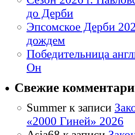
до Дерби
Эпсомское Дерби 202
дождем
Победительница англ
Он
Свежие комментар
Summer
к записи
Зак
«2000 Гиней» 2026
Asia68
к записи
Зако