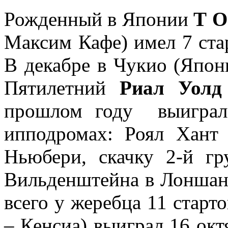
Рожденный в Японии
Т О
Максим Кафе) имел 7 стар
В декабре в Чукио (Япон
Пятилетний
Риал Уолд
прошлом году выиграл
ипподромах: Роял Хант 
Ньюбери, скачку 2-й г
Вильденштейна в Лоншан
всего у жеребца 11 старто
– Кенсиа) выиграл 16 окт