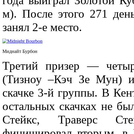
года выиграл Золотой Ку
м). После этого 271 ден
занял 2-е место.
Миднайт Бурбон
Третий призер — четы
(Тизноу –Кэч Зе Мун) и
скачке 3-й группы. В Кен
остальных скачках не бы
Стейкс, Траверс Сте
финишировал вторым, в 