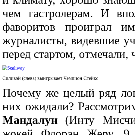
чем гастролерам. И впо
фаворитов проиграл и
журналисты, видевшие уч
перед стартом, отмечали, 
Силивэй (слева) выигрывает Чемпион Стейкс
Почему же целый ряд ло
них ожидали? Рассмотрим
Мандалун
(Инту Мисчиф
жокей Флоран Жеру. 9