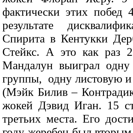
фактически этих побед 
результате дисквалиф
Спирита в Кентукки Дер
Стейкс. А это как раз 
Мандалун выиграл одну 
группы, одну листовую и
(Мэйк Билив – Контрадикт
жокей Дэвид Иган. 15 ст
третьих места. Его дост
году жеребец был вторым