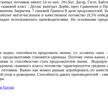
нных потомков имеют 14 из них. Это Буг, Дагар, Гагат, Байгист
 скаковой класс : Дуглас выиграл Дерби, приз Сравнения и П
ения, Закрытия. 7 сыновей Гранита II дали продолжателей. Зага
Наиболее мнгогчисленное и качественное потомство (9,5% побе
аладин использовались производителями. Но основными прод
 видно, способность продолжить линию, т.е. оставить сына – п
, продолжателями становятся единицы. Поэтому очень важно, 
связан со способностью стать продолжателем линии. Ведущую 
уровень скакового класса потомства характеризуется средним 
 потомков. Важно как можно раньше апробировать по качест
ной упор в разведении. Способность давать производителей – сам
ды.
я Тагора