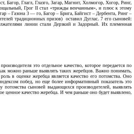
, Багор, Глагл, Глазго, Загар, Магнит, Холмогор, Хогор, Ринг,
рощальный, Грог II стал «трижды венчанным», и плюс к этому
р – Газона 3 — го, Багор – Брига, Байгист – Дербента, Ринг –
дителей традиционных призов) оставил Дуглас. 7 его сыновей:
олжателями линии стали Дерзкий и Задорный. Их племенная
роизводителя это отдельное качество, которое передается по
как можно раньше выявлять таких жеребцов. Важно понимать,
роль в оценке жеребца является качество его потомства. Оно
индексом побед, но еще более информативный показатель это
ву потомства сыновей выдающихся производителей, выявлять
ое ценное качество жеребца. И чем раньше оно будет выявлено,