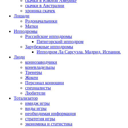
скачки в Южной Америке
скачки в Австралии
хроника скачек
Лошади
Родоначальники
Матки
Ипподромы
Российские ипподромы
Пятигорский ипподром
Зарубежные ипподромы
Ипподром Ла Сарсуэла. Мадрид. Испания.
Люди
коннозаводчики
коневладельцы
Тренеры
Жокеи
Персонал конюшни
специалисты
Любители
Тотализатор
имидж игры
виды игры
необходимая информация
стратегия игры
экономика и статистика