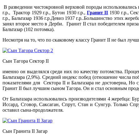
В разведении чистокровной верховой породы использовались
г.р., Трактор 1929 г.р., Бутон 1930 г.р.,
Гранит II
1930 г.р., Сек
г.р., Бальтазар 1936 г.р.Девиз 1937 г.р..Большинство этих же
занял второе место в Дерби. Гранит II стал победителем приз
Бальтазар (102 потомка).
Несмотря на то, что по скаковому классу Гранит II не был лучш
Сын Тагора Сектор II
именно он выделялся среди них по качеству потомства. Процен
Бальтазара (2,9%). Средний индекс побед (отношение числа поб
показателями для Сектора II и Бальтазара не достоверна, Но
Гранит II был лучшим сыном Тагора. Он и стал основным про
От Бальтазара использовались производителями 4 жеребца: Бур
Иссард, Сговор, Саксаган, Спрут, Стан и Сунгур. Только Спр
оставил сына-продолжателя.
Сын Гранита II Загар