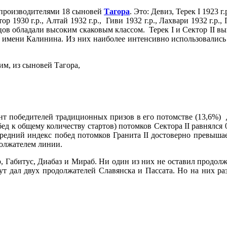
 производителями 18 сыновей
Тагора
. Это: Девиз, Терек I 1923 г.
тор 1930 г.р., Алтай 1932 г.р., Гиви 1932 г.р., Лахвари 1932 г.р.,
ребцов обладали высоким скаковым классом. Терек I и Сектор II 
а имени Калинина. Из них наиболее интенсивно использовались 3 
им, из сыновей Тагора,
т победителей традиционных призов в его потомстве (13,6%) до
ед к общему количеству стартов) потомков Сектора II равнялся 0,
 средний индекс побед потомков Гранита II достоверно превыш
должателем линии.
, Габитус, Диабаз и Мираб. Ни один из них не оставил продолжа
ут дал двух продолжателей Славянска и Пассата. Но на них раз