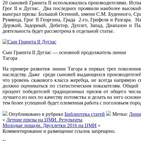
20 сыновей Гранита II использовались производителями. Испыта
Грог II и Дуглас. Два последних проявили наиболее высокий
выиграл призы: Большой Осенний, имени С.М. Буденного, Сравн
Румянца, Грог II Георгина, Града 2-го, Грифеля и Разгара. 
Дерзкий, Задорный, Дебитор, Дуплет, Запад, Диапазон и П
деятельность будет рассмотрена в отдельной статье.
Сын Гранита II Дуглас — основной продолжатель линии
Тагора
На примере развития линии Тагора в первых трех поколениях
наследству. Даже среди сыновей выдающихся производителей
что уровень скакового класса жеребца, не всегда напрямую 
должно оцениваться по статистическим показателям. Общий 
процент победителей традиционных призов от общего числа
лучшего из них по качеству потомства и делать на него основ
тем более успешной будет племенная работа с поголовьем поро
Опубликовано в рубрике
Библиотека статей
Метки:
Лини
«
Летние призы на ЦМИ. Результаты
Молодые лошади. Двухлетки 2016 на ЦМИ
»
Комментирование и размещение ссылок запрещено.