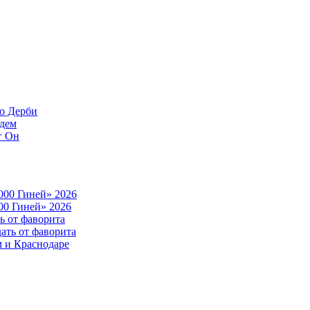
до Дерби
ждем
г Он
000 Гиней» 2026
00 Гиней» 2026
ь от фаворита
ать от фаворита
м и Краснодаре