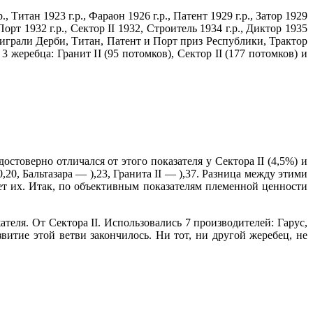
р., Титан 1923 г.р., Фараон 1926 г.р., Патент 1929 г.р., Затор 1929
 Порт 1932 г.р., Сектор II 1932, Строитель 1934 г.р., Диктор 1935
выиграли Дерби, Титан, Патент и Порт приз Республики, Трактор
жеребца: Гранит II (95 потомков), Сектор II (177 потомков) и
стоверно отличался от этого показателя у Сектора II (4,5%) и
20, Бальтазара — ),23, Гранита II — ),37. Разница между этими
ает их. Итак, по объективным показателям племенной ценности
теля. От Сектора II. Использовались 7 производителей: Гарус,
витие этой ветви закончилось. Ни тот, ни другой жеребец, не