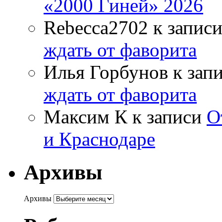
«2000 Гиней» 2026
Rebecca2702
к запис
ждать от фаворита
Илья Горбунов
к зап
ждать от фаворита
Максим К
к записи
О
и Краснодаре
Архивы
Архивы