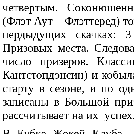
четвертым. Соконюшенн
(Флэт Аут – Флэттеред) т
пердыдущих скачках: 3
Призовых места. Следова
число призеров. Класс
Кантстопдэнсин) и кобы
старту в сезоне, и по од
записаны в Большой приз
рассчитывает на их успех
В Кубке Жокей Клуба 