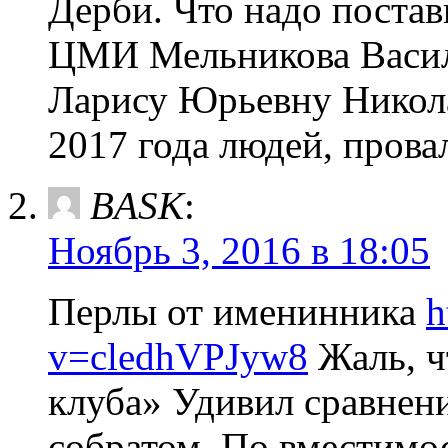
Дерби. Что надо постав
ЦМИ Мельникова Васил
Ларису Юрьевну Никола
2017 года людей, прова
BASK
:
Ноябрь 3, 2016 в 18:05
Перлы от именинника
h
v=cledhVPJyw8
Жаль, ч
клуба» Удивил сравнен
собратом. По вместимо