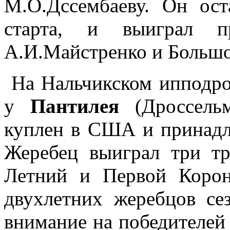
М.О.Дссембаеву. Он ос
старта, и выиграл п
А.И.Майстренко и Большо
На Нальчикском ипподро
у
Пантилея
(Дроссель
куплен в США и принадл
Жеребец выиграл три т
Летний и Первой Коро
двухлетних жеребцов се
внимание на победителей