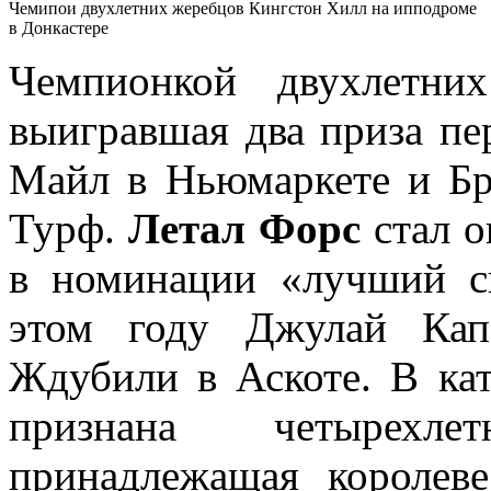
Чемипои двухлетних жеребцов Кингстон Хилл на ипподроме
в Донкастере
Чемпионкой двухлетн
выигравшая два приза п
Майл в Ньюмаркете и Б
Турф.
Летал Форс
стал о
в номинации «лучший с
этом году Джулай Ка
Ждубили в Аскоте. В ка
признана четырех
принадлежащая королев