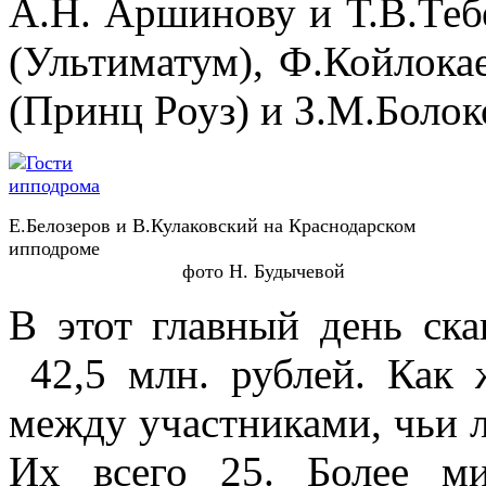
А.Н. Аршинову и Т.В.Теб
(Ультиматум), Ф.Койлока
(Принц Роуз) и З.М.Болок
Е.Белозеров и В.Кулаковский на Краснодарском
ипподром
фото Н. Будычевой
В этот главный день ска
42,5 млн. рублей. Как 
между участниками, чьи 
Их всего 25. Более м