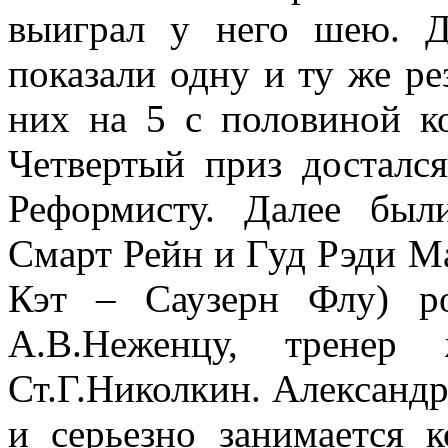
выиграл у него шею. 
показали одну и ту же ре
них на 5 с половиной ко
Четвертый приз досталс
Реформисту. Далее бы
Смарт Рейн и Гуд Рэди М
Кэт – Саузерн Флу) р
А.В.Неженцу, тренер 
Ст.Г.Николкин. Александ
и серьезно занимается 