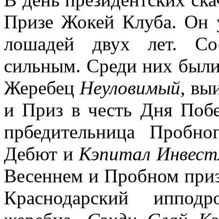
Призе Жокей Клуба. Он 
лошадей двух лет. Со
сильным. Среди них был
Жеребец
Неуловимый
, вы
и Приз в честь Дня Поб
прбедительница Пробно
Дебют и
Кэпитал Инвес
Весеннем и Пробном приз
Краснодарский иппод