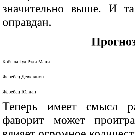
значительно выше. И т
оправдан.
Прогноз
Кобыла Гуд Рэди Мани
Жеребец Девкалион
Жеребец Юлиан
Теперь имеет смысл ра
фаворит может проигр
влияет огромное количест