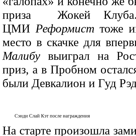
«галопах» и конечно же б
приза Жокей Клуба.
ЦМИ
Реформист
тоже им
место в скачке для впе
Малибу
выиграл на Рост
приз, а в Пробном осталс
были Девкалион и Гуд Рэ
Сэнди Слай Кэт после награждения
На старте произошла зами