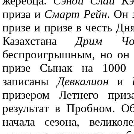
жеребца.
Сэнди Слай К
приза и
Смарт Рейн
. Он
призе и призе в честь Д
Казахстана
Дрим Чо
беспроигрышным, но он 
призе Сынак на 1000 
записаны
Девкалион
и
призером Летнего приз
результат в Пробном. 
начала сезона, велико