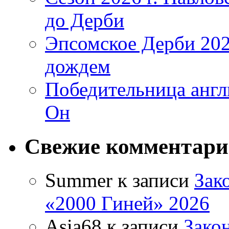
до Дерби
Эпсомское Дерби 202
дождем
Победительница англ
Он
Свежие комментар
Summer
к записи
Зак
«2000 Гиней» 2026
Asia68
к записи
Зако