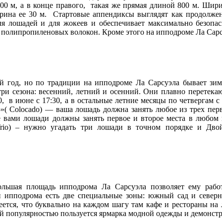
00 м, а в конце правого, такая же прямая длиной 800 м. Шир
а ее 30 м. Стартовые аппендиксы выглядят как продолжения
я лошадей и для жокеев и обеспечивает максимально безопа
 и полипропиленовых волокон. Кроме этого на ипподроме Ла Сарс
й год, но по традиции на ипподроме Ла Сарсуэла бывает зимн
три сезона: весенний, летний и осенний. Они плавно перетека
0, в июне с 17:30, а в остальные летние месяцы по четвергам с
о»( Colocado) — ваша лошадь должна занять любое из трех перв
е вами лошади должны занять первое и второе места в любом п
Trio) – нужно угадать три лошади в точном порядке и Дво
ольшая площадь ипподрома Ла Сарсуэла позволяет ему рабо
и ипподрома есть две специальные зоны: южный сад и север
умеется, что буквально на каждом шагу там кафе и рестораны н
й популярностью пользуется ярмарка модной одежды и демонстр