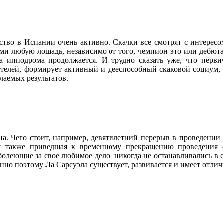
ство в Испании очень активно. Скачки все смотрят с интерес
ми любую лошадь, независимо от того, чемпион это или дебютант
та ипподрома продолжается. И трудно сказать уже, что перв
телей, формирует активный и дееспособный скаковой социум, т
лаемых результатов.
 Чего стоит, например, девятилетний перерыв в проведении ск
у также приведшая к временному прекращению проведения 
олеющие за свое любимое дело, никогда не останавливались в 
енно поэтому Ла Сарсуэла существует, развивается и имеет отли