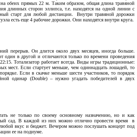
ина обеих прямых 22 м. Таким образом, общая длина травяной
 длинных сторон эллипса, т.е. находятся на одной линии с
сный старт для любой дистанции. Внутри травяной дорожки
уэла есть еще 4 рабочие дорожки. Они находятся внутри круга.
ий перерыв. Он длится около двух месяцев, иногда больше.
ют один в другой и отличаются только по времени проведения
 22:15. Тотализатор работает всегда. Виды игры традиционные:
ых мест. Если стартует меньше, чем одиннадцать лошадей, то
орядке. Если в скачке меньше шести участников, то порядок
йной одинар (Double) – нужно угадать победителей в двух
тать не только по своему основному назначению, но и как
ный сад. В каждой из них можно отлично провести время в
а любой вкус и бюджет. Вечером можно послушать концерт под
ации ее на подиуме.