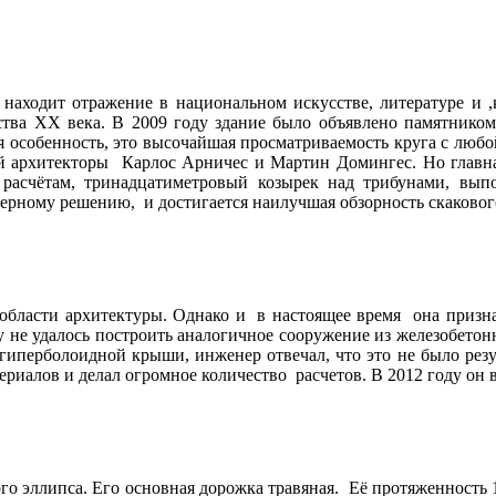
аходит отражение в национальном искусстве, литературе и ,
ства ХХ века. В 2009 году здание было объявлено памятником 
я особенность, это высочайшая просматриваемость круга с любо
й архитекторы Карлос Арничес и Мартин Домингес. Но главна
расчётам, тринадцатиметровый козырек над трибунами, вы
ерному решению, и достигается наилучшая обзорность скаковог
 области архитектуры. Однако и в настоящее время она призна
у не удалось построить аналогичное сооружение из железобетон
й гиперболоидной крыши, инженер отвечал, что это не было ре
ериалов и делал огромное количество расчетов. В 2012 году он
о эллипса. Его основная дорожка травяная. Её протяженность 