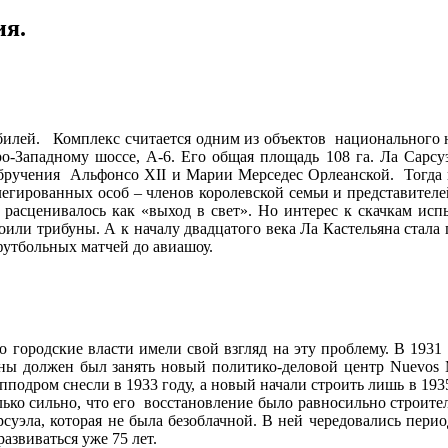
ия.
илей. Комплекс считается одним из объектов национального н
ро-Западному шоссе, А-6. Его общая площадь 108 га. Ла Сарс
ь обручения Альфонсо XII и Марии Мерседес Орлеанской. Тогд
легированных особ – членов королевской семьи и представител
 расценивалось как «выход в свет». Но интерес к скачкам и
роили трибуны. А к началу двадцатого века Ла Кастельяна стала
футбольных матчей до авиашоу.
о городские власти имели свой взгляд на эту проблему. В 1931
яны должен был занять новый политико-деловой центр Nuevos 
подром снесли в 1933 году, а новый начали строить лишь в 1935.
лько сильно, что его восстановление было равносильно строител
суэла, которая не была безоблачной. В ней чередовались перио
азвиваться уже 75 лет.