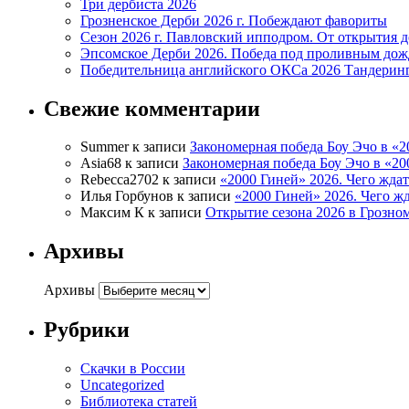
Три дербиста 2026
Грозненское Дерби 2026 г. Побеждают фавориты
Сезон 2026 г. Павловский ипподром. От открытия 
Эпсомское Дерби 2026. Победа под проливным до
Победительница английского ОКСа 2026 Тандерин
Свежие комментарии
Summer
к записи
Закономерная победа Боу Эчо в «2
Asia68
к записи
Закономерная победа Боу Эчо в «20
Rebecca2702
к записи
«2000 Гиней» 2026. Чего ждат
Илья Горбунов
к записи
«2000 Гиней» 2026. Чего жд
Максим К
к записи
Открытие сезона 2026 в Грозно
Архивы
Архивы
Рубрики
Cкачки в России
Uncategorized
Библиотека статей