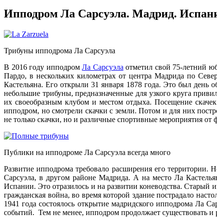
Ипподром Ла Сарсуэла. Мадрид. Испан
Трибуны ипподрома Ла Сарсуэла
В 2016 году ипподром
Ла Сарсуэла
отметил свой 75-летний юб
Пардо, в нескольких километрах от центра Мадрида по Севе
Кастельяна. Его открыли 31 января 1878 года. Это был ден
небольшие трибуны, предназначенные для узкого круга приви
их своеобразным клубом и местом отдыха. Посещение скачек
ипподром, но смотрели скачки с земли. Потом и для них пост
не только скачки, но и различные спортивные мероприятия от 
Публики на ипподроме Ла Сарсуэла всегда много
Развитие ипподрома требовало расширения его территории. Н
Сарсуэла, в другом районе Мадрида. А на место Ла Кастель
Испании. Это отразилось и на развитии коневодства. Старый ип
гражданская война, во время которой здание пострадало насто
1941 года состоялось открытие мадридского ипподрома Ла Сар
событий. Тем не менее, ипподром продолжает существовать и р