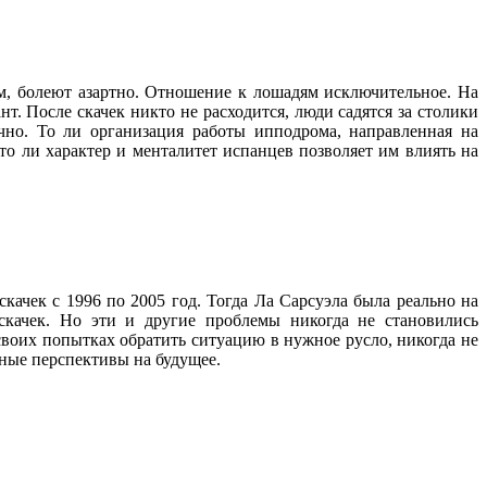
ом, болеют азартно. Отношение к лошадям исключительное. На
. После скачек никто не расходится, люди садятся за столики
ично. То ли организация работы ипподрома, направленная на
о ли характер и менталитет испанцев позволяет им влиять на
ачек с 1996 по 2005 год. Тогда Ла Сарсуэла была реально на
скачек. Но эти и другие проблемы никогда не становились
своих попытках обратить ситуацию в нужное русло, никогда не
чные перспективы на будущее.