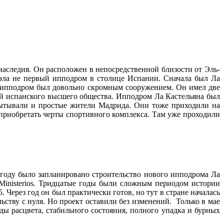
аследия. Он расположен в непосредственной близости от Эль-
уэла не первый ипподром в столице Испании. Сначала был Ла
а ипподром был довольно скромным сооружением. Он имел две
ей испанского высшего общества. Ипподром Ла Кастельяна был
спытывали и простые жители Мадрида. Они тоже приходили на
 приобретать черты спортивного комплекса. Там уже проходили
 году было запланировано строительство нового ипподрома Ла
Ministerios. Тридцатые годы были сложным периодом истории
 Через год он был практически готов, но тут в стране началась
ьству с нуля. Но проект оставили без изменений. Только в мае
ды расцвета, стабильного состояния, полного упадка и бурных