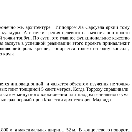
конечно же, архитектуре. Ипподром Ла Сарсуэла яркий тому
культуры. А с точки зрения целевого назначения оно просто
й точки трибун. По сути, это главное функциональное качество
я заслуга в успешной реализации этого проекта принадлежит
полняющий роль крыши, опирается только на одну консоль,
о круга.
ется инновационной и является объектом изучения не только
ных плит толщиной 5 сантиметров. Когда Торроху спрашивали,
зультатом минутного вдохновения или плодом гениального ума.
 выиграл первый приз Коллегии архитекторов Мадрида.
1800 м, а максимальная ширина 52 м. В конце левого поворота