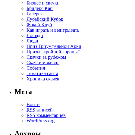
Бизнес и скачки
Бридерс Кап
Галерея
Дубайский Кубок
Жокей Клуб
Как играть и выигрывать
Лошади
Люди
Приз Триумфальной Арки
Призы "тройной короны"
Скачки за рубежом
Скачки и жизнь
События
Тематика сайта
Хроника скачек
Мета
Войти
RSS
записей
RSS
комментариев
WordPress.org
Архивы