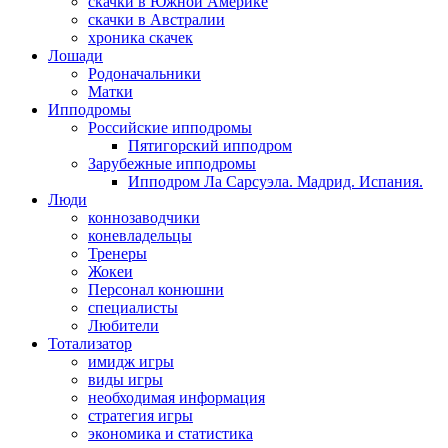
скачки в Южной Америке
скачки в Австралии
хроника скачек
Лошади
Родоначальники
Матки
Ипподромы
Российские ипподромы
Пятигорский ипподром
Зарубежные ипподромы
Ипподром Ла Сарсуэла. Мадрид. Испания.
Люди
коннозаводчики
коневладельцы
Тренеры
Жокеи
Персонал конюшни
специалисты
Любители
Тотализатор
имидж игры
виды игры
необходимая информация
стратегия игры
экономика и статистика