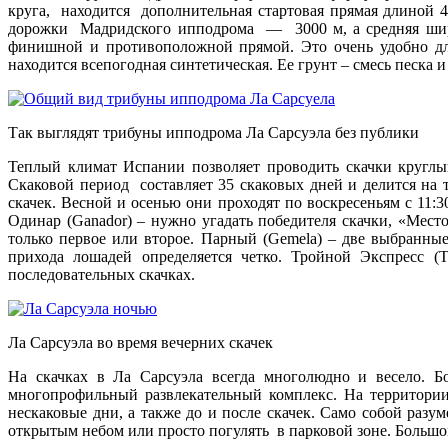
круга, находится дополнительная стартовая прямая длиной 4
дорожки Мадридского ипподрома — 3000 м, а средняя ширин
финишной и противоположной прямой. Это очень удобно дл
находится всепогодная синтетическая. Ее грунт – смесь песка
Так выглядят трибуны ипподрома Ла Сарсуэла без публики
Теплый климат Испании позволяет проводить скачки круглы
Скаковой период составляет 35 скаковых дней и делится на 
скачек. Весной и осенью они проходят по воскресеньям с 11:3
Одинар (Ganador) – нужно угадать победителя скачки, «Мест
только первое или второе. Парный (Gemela) – две выбранны
прихода лошадей определяется четко. Тройной Экспресс (
последовательных скачках.
Ла Сарсуэла во время вечерних скачек
На скачках в Ла Сарсуэла всегда многолюдно и весело. Б
многопрофильный развлекательный комплекс. На территори
нескаковые дни, а также до и после скачек. Само собой раз
открытым небом или просто погулять в парковой зоне. Большо