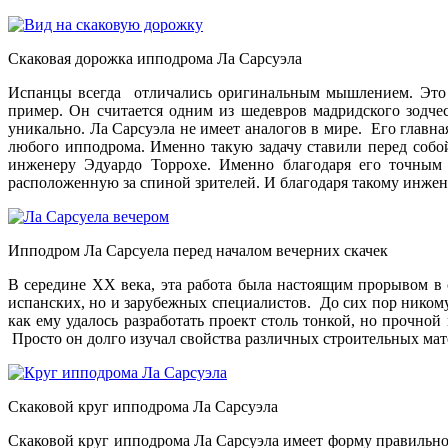
Скаковая дорожка ипподрома Ла Сарсуэла
Испанцы всегда отличались оригинальным мышлением. Это н
пример. Он считается одним из шедевров мадридского зодче
уникально. Ла Сарсуэла не имеет аналогов в мире. Его главна
любого ипподрома. Именно такую задачу ставили перед собо
инженеру Эдуардо Торрохе. Именно благодаря его точным 
расположенную за спиной зрителей. И благодаря такому инжен
Ипподром Ла Сарсуела перед началом вечерних скачек
В середине XX века, эта работа была настоящим прорывом в
испанских, но и зарубежных специалистов. До сих пор ником
как ему удалось разработать проект столь тонкой, но прочно
Просто он долго изучал свойства различных строительных мат
Скаковой круг ипподрома Ла Сарсуэла
Скаковой круг ипподрома Ла Сарсуэла имеет форму правильног