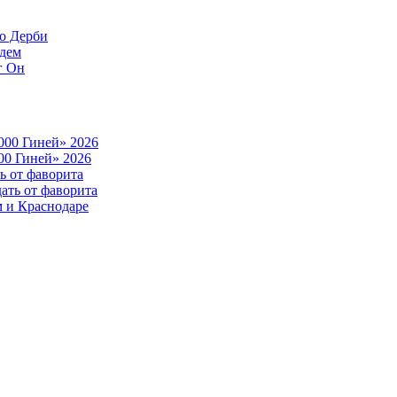
до Дерби
ждем
г Он
000 Гиней» 2026
00 Гиней» 2026
ь от фаворита
ать от фаворита
м и Краснодаре