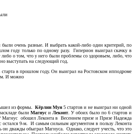
были
 были очень разные. И выбрать какой-либо один критерий, по
ом году только по одному разу. Гиперион выиграл скачку в
либо о том, что у него были проблемы со здоровьем, либо, что
ично выступать на следующий год.
 старта в прошлом году. Он выиграл на Ростовском ипподроме
 м. И можно
 вышел из формы.
Кёрлин Мун
5 стартов и не выиграл ни одной
 раскладе были
Магнус
и
Леконт
. У обоих было по 6 стартов и
ем? Магнус обошел Леконта в Весеннем призе и Призе Надежда
с остался 9-м. И самым сильным аргументом в пользу Леконта
 он дважды обыграл Магнуса. Однако, следует учесть, что это