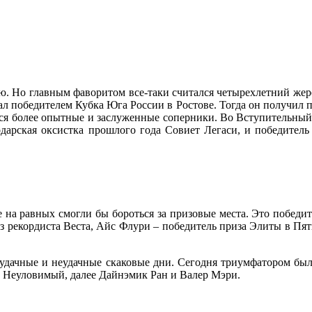
ю. Но главным фаворитом все-таки считался четырехлетний же
тал победителем Кубка Юга России в Ростове. Тогда он получил 
аться более опытные и заслуженные соперники. Во Вступительны
одарская оксистка прошлого года Совиет Легаси, и победител
е на равных смогли бы бороться за призовые места. Это побед
 рекордиста Веста, Айс Флури – победитель приза Элиты в Пя
т удачные и неудачные скаковые дни. Сегодня триумфатором бы
л Неуловимый, далее Дайнэмик Ран и Валер Мэри.