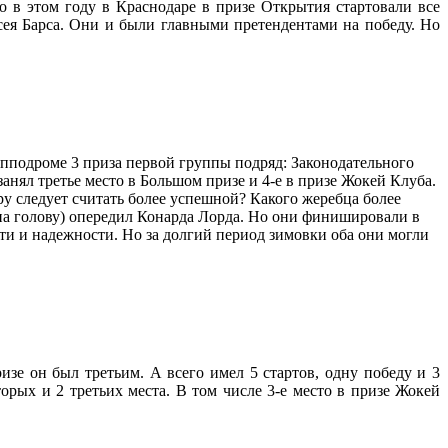
 в этом году в Краснодаре в призе Открытия стартовали все
ея Барса. Они и были главными претендентами на победу. Но
пподроме 3 приза первой группы подряд: Законодательного
нял третье место в Большом призе и 4-е в призе Жокей Клуба.
у следует считать более успешной? Какого жеребца более
на голову) опередил Конарда Лорда. Но они финишировали в
сти и надежности. Но за долгий период зимовки оба они могли
изе он был третьим. А всего имел 5 стартов, одну победу и 3
торых и 2 третьих места. В том числе 3-е место в призе Жокей