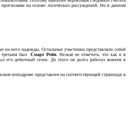
 показательны. Поэтому наиболее вероятным следовало считать
 с прогнозами на основе логических рассуждений. Но в данном
е на него надежды. Остальные участники представляли собой
, третьим был
Смарт Рейн
. Нельзя не отметить, что как и в
л его дебютный сезон. До этого он долго работал жокеем в
овском ипподроме представлен на соответствующей страницце в