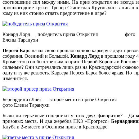
соотношение сил между ними. На приз открытия не всегда з
прошлогодние крэки. Тренер Станислав Круглыхин записал в
кому из них стоило отдать предпочтение в игре?
Конард Лорд — победитель приза Открытия фото
Елены Таранухи
Персей Барс
начал свою прошлогоднюю карьеру с двух призовы
собрания, Осенний и Большой.
Конард Лорд
в прошлом году 4 
Кроме этого он был третьим в призе Первой Короны в Ростове 
сильным? Они встречались лишь раз на Краснодарской скаков
одну и ту же резвость. Карьера Персея Барса более яркая. Но 
измениться.
Бернардиниз Лайт — второе место в призе Открытия
фото Елены Таранухи
Были ли серьезные соперники у этих двух фаворитов? – Да к
призовых места. И два жеребца ПКЗ «Прогресс»
Бернардини
Клуба и 2-е место в Осеннем призе в Краснодаре.