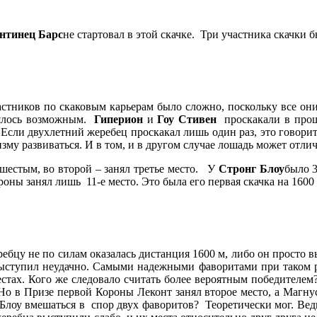
нтинец Барс
не стартовал в этой скачке. Три участника скачки 
тников по скаковым карьерам было сложно, поскольку все они
лялось возможным.
Гиперион
и
Гоу Стивен
проскакали в прошл
Если двухлетний жеребец проскакал лишь один раз, это говорит 
низму развиваться. И в том, и в другом случае лошадь может отл
шестым, во второй – занял третье место. У
Стронг Блоу
было 3
ны занял лишь 11-е место. Это была его первая скачка на 1600
ребцу не по силам оказалась дистанция 1600 м, либо он просто
а выступил неудачно. Самыми надежными фаворитами при таком
местах. Кого же следовало считать более вероятным победител
Но в Призе первой Короны Леконт занял второе место, а Магну
 Блоу вмешаться в спор двух фаворитов? Теоретически мог. Ведь