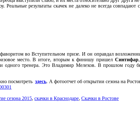
еребца выступили слабо, и их места относительно друг друга не
у. Реальные результаты скачек не далеко не всегда совпадают
фаворитом во Вступительном призе. И он оправдал возложенны
ризовое место. В итоге, вторым к финишу пришел
Синтифар
ди одного тренера. Это Владимир Мелехов. В прошлом году бы
ожно посмотреть
здесь
. А фотоотчет об открытии сезона на Рост
800301
ие сезона 2015
,
скачки в Краснодаре
,
Скачки в Ростове