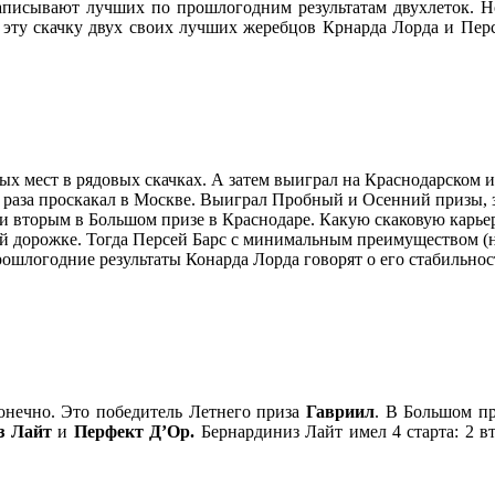
аписывают лучших по прошлогодним результатам двухлеток. Но
 эту скачку двух своих лучших жеребцов Крнарда Лорда и Перс
х мест в рядовых скачках. А затем выиграл на Краснодарском и
раза проскакал в Москве. Выиграл Пробный и Осенний призы, за
и вторым в Большом призе в Краснодаре. Какую скаковую карьер
ой дорожке. Тогда Персей Барс с минимальным преимуществом (
прошлогодние результаты Конарда Лорда говорят о его стабильно
онечно. Это победитель Летнего приза
Гавриил
. В Большом пр
з Лайт
и
Перфект Д’Ор.
Бернардиниз Лайт имел 4 старта: 2 в