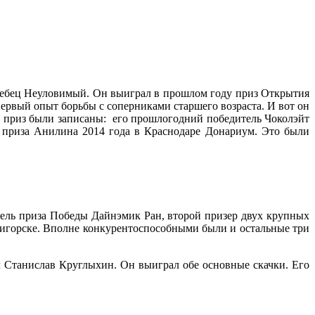
ребец Неуловимый. Он выиграл в прошлом году приз Открытия
первый опыт борьбы с соперниками старшего возраста. И вот он
й приз были записаны: его прошлогодний победитель Чоколэйт
ь приза Анилина 2014 года в Краснодаре Донариум. Это были
итель приза Победы Дайнэмик Ран, второй призер двух крупных
тигорске. Вполне конкурентоспособными были и остальные три
л Станислав Круглыхин. Он выиграл обе основные скачки. Его