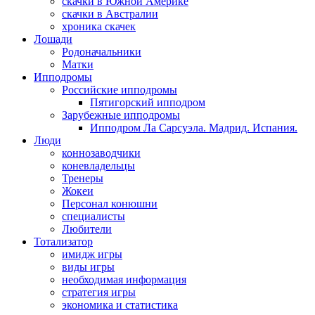
скачки в Южной Америке
скачки в Австралии
хроника скачек
Лошади
Родоначальники
Матки
Ипподромы
Российские ипподромы
Пятигорский ипподром
Зарубежные ипподромы
Ипподром Ла Сарсуэла. Мадрид. Испания.
Люди
коннозаводчики
коневладельцы
Тренеры
Жокеи
Персонал конюшни
специалисты
Любители
Тотализатор
имидж игры
виды игры
необходимая информация
стратегия игры
экономика и статистика