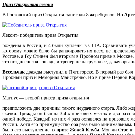
Приз Открытия сезона
В Ростовский приз Открытия записали 8 жеребцовов. Но
Арге
Леконт- победитель приза Открытия
рождены в России, и 4 были куплены в США. Сравнивать учас
которому можно было бы ранжировать их всех, не представ
Ростове, а Гоу Стивен был вторым в Пробном призе в Москве. 
это позднеспелая лошадь, и тренер не нагружал ее, давая орга
Весельчак
дважды выступил в Пятигорске. В первый раз был 
Пробный приз и Мемориал Майстренко. Но в призе Первой Коро
Магнус — второй призер приза открытия
предположить две причины такого неудачного старта. Либо же
скачки. Трижды он был на 3-4-х призовых местах и два раз
одной победе. Каждый из них 4 раза оставался на призовых 
России. Хотя его преимущество оба раза было минимальным. 
было его выступление
в призе Жокей Клуба
. Мог ли Стронг