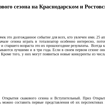
вого сезона на Краснодарском и Ростов
ачек это долгожданное событие для всех, кто увлечен ими. 25 а
ачале сезона играть в тотализатор особенно интересно, по
и старшего возраста это их прошлогодние результаты. Всегда к
ываются лучшими и в три года. Если в своем первом сезоне они
 Кроме того, у них могут появиться новые конкуренты из числ
: Открытия скакового сезона и Вступительный. Приз Откры
ь можно составить первые представления об их перспективах в