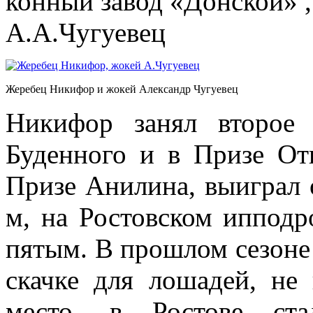
конный завод «Донской» ,
А.А.Чугуевец
Жеребец Никифор и жокей Александр Чугуевец
Никифор занял второе
Буденного и в Призе От
Призе Анилина, выиграл 
м, на Ростовском иппод
пятым. В прошлом сезоне 
скачке для лошадей, не
место, в Ростове ст