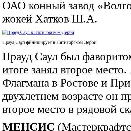
ОАО конный завод «Волгог
жокей Хатков Ш.А.
Прауд Саул финиширует в Пятигорском Дерби
Прауд Саул был фаворитом
итоге занял второе место.
Флагмана в Ростове и При
двухлетнем возрасте он п
второе место в рядовой ск
МЕНСИС
(Мастеркрафтсм