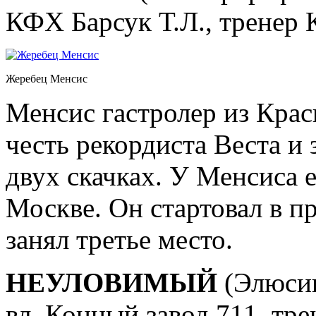
КФХ Барсук Т.Л., тренер 
Жеребец Менсис
Менсис гастролер из Крас
честь рекордиста Веста и 
двух скачках. У Менсиса 
Москве. Он стартовал в п
занял третье место.
НЕУЛОВИМЫЙ
(Элюсив
вл. Конный завод 711, тр