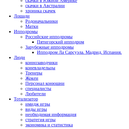
скачки в Южной Америке
скачки в Австралии
хроника скачек
Лошади
Родоначальники
Матки
Ипподромы
Российские ипподромы
Пятигорский ипподром
Зарубежные ипподромы
Ипподром Ла Сарсуэла. Мадрид. Испания.
Люди
коннозаводчики
коневладельцы
Тренеры
Жокеи
Персонал конюшни
специалисты
Любители
Тотализатор
имидж игры
виды игры
необходимая информация
стратегия игры
экономика и статистика