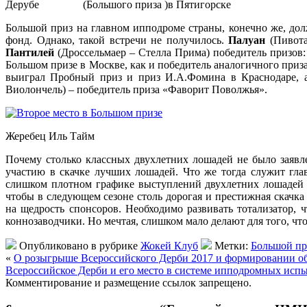
Дерубе (Большого приза )в Пятигорске
Большой приз на главном ипподроме страны, конечно же, дол
фонд. Однако, такой встречи не получилось.
Палуан
(Пивота
Пантилей
(Дроссельмаер – Стелла Прима) победитель призов:
Большом призе в Москве, как и победитель аналогичного приз
выиграл Пробный приз и приз И.А.Фомина в Краснодаре, 
Виолончель) – победитель приза «Фаворит Поволжья».
Жеребец Иль Тайм
Почему столько классных двухлетних лошадей не было заяв
участию в скачке лучших лошадей. Что же тогда служит гла
слишком плотном графике выступлений двухлетних лошадей в
чтобы в следующем сезоне столь дорогая и престижная скачка
на щедрость спонсоров. Необходимо развивать тотализатор,
коннозаводчики. Но мечтая, слишком мало делают для того, ч
Опубликовано в рубрике
Жокей Клуб
Метки:
Большой пр
«
О розыгрыше Всероссийского Дерби 2017 и формировании об
Всероссийское Дерби и его место в системе ипподромных исп
Комментирование и размещение ссылок запрещено.