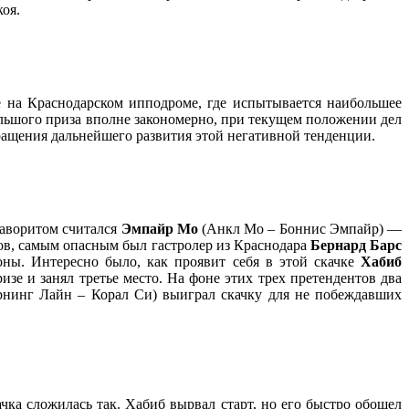
коя.
 на Краснодарском ипподроме, где испытывается наибольшее
ольшого приза вполне закономерно, при текущем положении дел
ращения дальнейшего развития этой негативной тенденции.
Фаворитом считался
Эмпайр Мо
(Анкл Мо – Боннис Эмпайр) —
ов, самым опасным был гастролер из Краснодара
Бернард Барс
оны. Интересно было, как проявит себя в этой скачке
Хабиб
зе и занял третье место. На фоне этих трех претендентов два
рнинг Лайн – Корал Си) выиграл скачку для не побеждавших
чка сложилась так. Хабиб вырвал старт, но его быстро обошел