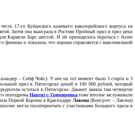
есть 17-го Кубанского казачьего кавалерийского корпуса на
ятой. Затем она выиграла в Ростове Пробный приз и приз реки
ля Кармели Барс шестой. И ей приходилось бороться с более
го финиша и показала, что хорошо справляется с максимальной
аландер – Сейф Чойс). У нее на тот момент было 3 старта и 3
Большой приз в Пятигорске ценой в 100 000 рублей, который
едпочли остаться в Пятигорске. Джанет заняла там четвертое
ного ипподрома
Наргиз
и
Гримировка
тоже вполне заслуживали
приза Первой Короны в Краснодаре
Лакона
(Конгрэтс – Лавлиа)
 вполне могла посоперничать с участниками Большого приза в