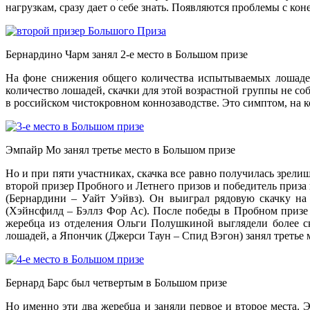
нагрузкам, сразу дает о себе знать. Появляются проблемы с ко
Бернардино Чарм занял 2-е место в Большом призе
На фоне снижения общего количества испытываемых лошадей
количество лошадей, скачки для этой возрастной группы не с
в российском чистокровном коннозаводстве. Это симптом, на 
Эмпайр Мо занял третье место в Большом призе
Но и при пяти участниках, скачка все равно получилась зрели
второй призер Пробного и Летнего призов и победитель приза
(Бернардини – Уайт Уэйвз). Он выиграл рядовую скачку на
(Хэйнсфилд – Бэллз Фор Ас). После победы в Пробном призе н
жеребца из отделения Ольги Полушкиной выглядели более с
лошадей, а Япончик (Джерси Таун – Спид Вэгон) занял третье 
Бернард Барс был четвертым в Большом призе
Но именно эти два жеребца и заняли первое и второе места. 