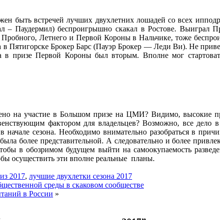
жен быть встречей лучших двухлетних лошадей со всех ипподр
л – Паудермил) беспроигрышно скакал в Ростове. Выиграл 
 Пробного, Летнего и Первой Короны в Нальчике, тоже беспрои
а в Пятигорске Брокер Барс (Пауэр Брокер — Леди Ви). Не при
а в призе Первой Короны был вторым. Вполне мог стартова
лено на участие в Большом призе на ЦМИ? Видимо, высокие п
венствующим фактором для владельцев? Возможно, все дело в
 начале сезона. Необходимо внимательно разобраться в причи
 была более представительной. А следовательно и более привлек
 чтобы в обозримом будущем выйти на самоокупаемость разведе
тобы осуществить эти вполне реальные планы.
из 2017
,
лучшие двухлетки сезона 2017
щественной среды в скаковом сообществе
ытаний в России
»