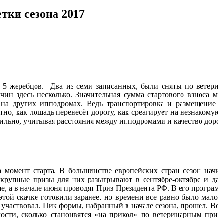
тки сезона 2017
о 5 жеребцов. Два из семи записанных, были сняты по вете
ин здесь несколько. Значительная сумма стартового взноса 
 на других ипподромах. Ведь транспортировка и размещен
но, как лошадь перенесёт дорогу, как среагирует на незнакомую
вильно, учитывая расстояния между ипподромами и качество доро
 момент старта. В большинстве европейских стран сезон нач
крупные призы для них разыгрывают в сентябре-октябре и да
, а в начале июня проводят Приз Президента РФ. В его програм
 этой скачке готовили заранее, но времени все равно было мало
 участвовал. Пик формы, набранный в начале сезона, прошел. Во
лости, сколько станонвятся «на прикол» по ветеринарным пр