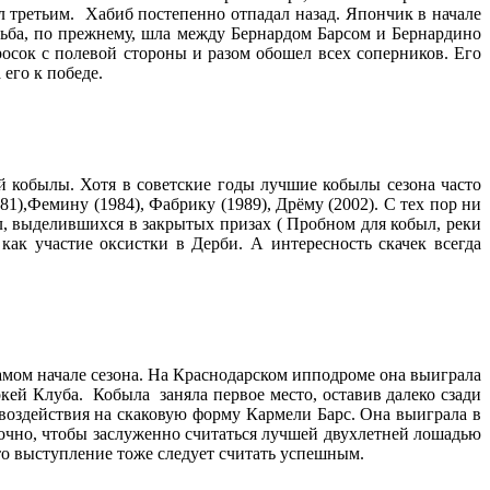
 третьим. Хабиб постепенно отпадал назад. Япончик в начале
орьба, по прежнему, шла между Бернардом Барсом и Бернардино
сок с полевой стороны и разом обошел всех соперников. Его
его к победе.
й кобылы. Хотя в советские годы лучшие кобылы сезона часто
81),Фемину (1984), Фабрику (1989), Дрёму (2002). С тех пор ни
, выделившихся в закрытых призах ( Пробном для кобыл, реки
как участие оксистки в Дерби. А интересность скачек всегда
самом начале сезона. На Краснодарском ипподроме она выиграла
окей Клуба. Кобыла заняла первое место, оставив далеко сзади
 воздействия на скаковую форму Кармели Барс. Она выиграла в
аточно, чтобы заслуженно считаться лучшей двухлетней лошадью
это выступление тоже следует считать успешным.