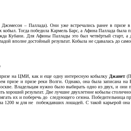
Джэмесон – Паллада). Они уже встречались ранее в призе в ч
х кобыл. Тогда победила Кармель Барс, а Афина Паллада была п
ежда Кубани. Для Афины Паллады это был четвёртый старт, а д
дой вполне достойный результат. Кобыла не сдавалась до само
е
призе на ЦМИ, как и еще одну интересную кобылку
Джанет
(П
нем призе и призе реки Волги. Однако, она была записана на 
оскве. Владельцам нужно было выбирать одно из двух, и они пр
азать хороший результат. Две лучшие двухлетние кобылы столич
прягать их и поберечь до следующего сезона. Победительница 
 на 1200 м для не побеждавших лошадей. С такой карьерой она