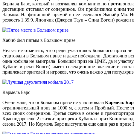
Бернард Барс, который и возглавлял компанию по противопол
дистанции отставал от соперников. Он приблизился к ним тол
Чармом. На финишной прямой в нее вмешался Эмпайр Мо. Но 
резвость 1.39,9. Япончик (Джерси Таун – Спид Вэгон) рожден
Хабиб был пятым в Большом призе
Нельзя не отметить, что среди участников Большого приза н
стартовали в Большом призе и даже побеждали. Достаточно вспо
одна кобыла не выиграла Большой приз на ЦМИ, да и участву
Кубани и реки Волги) имеет селекционное значение и состав
привлекает зрителей и игроков, что очень важно для популяриз
Кармель Барс
Очень жаль, что в Большом призе не участвовала
Кармель Бар
ограничительный приз на 1000 м, а затем и Пробный. После эт
всех своих соперников. Третья скачка в сезоне и транспорти
Краснодаре еще 2 скачки: приз реки Кубань и приз Коннозавод
сезона 2017. Но Кармель Барс выступила еще один раз в призе 