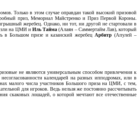
омов. Только в этом случае оправдан такой высокий призовой
Пробный приз, Мемориал Майстренко и Приз Первой Короны.
грышный жеребец. Однако, ни тот, ни другой не стартовали в
везли на ЦМИ и
Иль Тайма
(Алаян – Саммертайм Лав), который
ть в Большом призе и казанский жеребец
Арбитр
(Апулей –
ризовые не являются универсальным способом привлечения к
 несогласованности календарей на разных ипподромах, или в
нах малого числа участников Большого приза на ЦМИ, с тем,
ательной для игроков. Ведь нельзя же постоянно рассчитывать
ния скаковых лошадей, о которой мечтают все отечественные