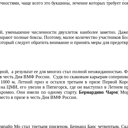
нечностями, чаще всего это букшины, лечение которых требует по
, уменьшение численности двухлеток наиболее заметно. Даже
обирают полные боксы. Поэтому, малое количество участников Б
который следует обратить внимание и принять меры для предотв
щной, а результат ее для многих стал полной неожиданностью. 
 в честь Дня ВМФ России. Судя по скаковым карьерам соперник
 1000 м, Летний приз и остался третьим в призе Первой Кор
а ЦМИ, его увезли в Пятигорск, где он выступил в Летнем при
кромно. Они имели по одному старту.
Бернардино Чарм
( Мо
место в призе в честь Дня ВМФ России.
Эмпайр Мо стал третьим призером, Бернард Барс четвертым. Ска