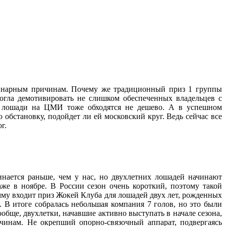
ринарным причинам. Почему же традиционный приз 1 группы
могла демотивировать не слишком обеспеченных владельцев с
ие лошади на ЦМИ тоже обходятся не дешево. А в успешном
 обстановку, подойдет ли ей московский круг. Ведь сейчас все
г.
инается раньше, чем у нас, но двухлетних лошадей начинают
же в ноябре. В России сезон очень короткий, поэтому такой
му входит приз Жокей Клуба для лошадей двух лет, рожденных
. В итоге собралась небольшая компания 7 голов, но это были
обще, двухлетки, начавшие активно выступать в начале сезона,
ичинам. Не окрепший опорно-связочный аппарат, подвергаясь