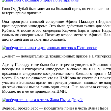
Голд Оф Дубай был записан на Большой приз, но его сняли по
ветеринарной причине
Она проиграла сильной сопернице
Афине Палладе
(Индиан 
краснодарском ипподроме. Это была дебютная скачка для обеи
Кубань. А после этого опередила Кармель Барс в призе Над
сильными соперниками. Поэтому второе место за Афиной Палла
дистанцией для двухлетних лошадей.
Джанет — победительница традиционных призов в Пятигорск
Афину Палладу тоже было бы интересно увидеть в Большом 
победы на Пятигорском ипподроме: в скачке на 1000 м, Лет
проходил в следующее воскресенье после Большого приза в М
место. Но это не означает, что на ЦМИ она не смогла бы пок
участия в Большом призе, но тренеры решили, видимо, не на
до этой скачки имела лишь один старт. Она выиграла скачку
Москве, но и ее не привезли на ЦМИ.
Жеребец Брокер Барс — победитель приза в честь Жана Пьера