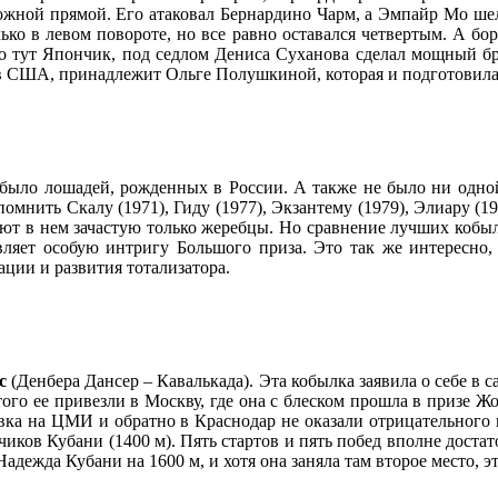
ожной прямой. Его атаковал Бернардино Чарм, а Эмпайр Мо шел
ько в левом повороте, но все равно оставался четвертым. А б
тут Япончик, под седлом Дениса Суханова сделал мощный бро
 в США, принадлежит Ольге Полушкиной, которая и подготовила 
е было лошадей, рожденных в России. А также не было ни одно
мнить Скалу (1971), Гиду (1977), Экзантему (1979), Элиару (19
ют в нем зачастую только жеребцы. Но сравнение лучших кобыл
ляет особую интригу Большого приза. Это так же интересно, 
ации и развития тотализатора.
с
(Денбера Дансер – Кавалькада). Эта кобылка заявила о себе в 
ого ее привезли в Москву, где она с блеском прошла в призе Ж
ровка на ЦМИ и обратно в Краснодар не оказали отрицательного
чиков Кубани (1400 м). Пять стартов и пять побед вполне дост
Надежда Кубани на 1600 м, и хотя она заняла там второе место, 